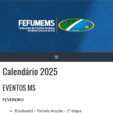
Skip
to
content
Calendário 2025
EVENTOS MS
FEVEREIRO
8 (sábado) – Torneio Aryzão – 1ª etapa