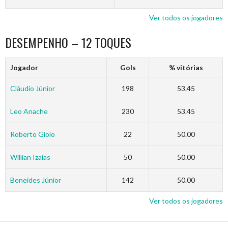
Ver todos os jogadores
DESEMPENHO – 12 TOQUES
Jogador
Gols
% vitórias
Cláudio Júnior
198
53.45
Leo Anache
230
53.45
Roberto Giolo
22
50.00
Willian Izaias
50
50.00
Beneides Júnior
142
50.00
Ver todos os jogadores