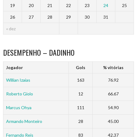
19
20
21
22
23
24
25
26
27
28
29
30
31
« dez
DESEMPENHO – DADINHO
Jogador
Gols
% vitórias
Willian Izaias
163
76.92
Roberto Giolo
12
66.67
Marcus Ohya
111
54.90
Armando Monteiro
28
45.00
Fernando Reis
83
42.37