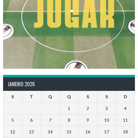
JANEIRO 2026
S
T
Q
Q
S
S
D
1
2
3
4
5
6
7
8
9
10
11
12
13
14
15
16
17
18