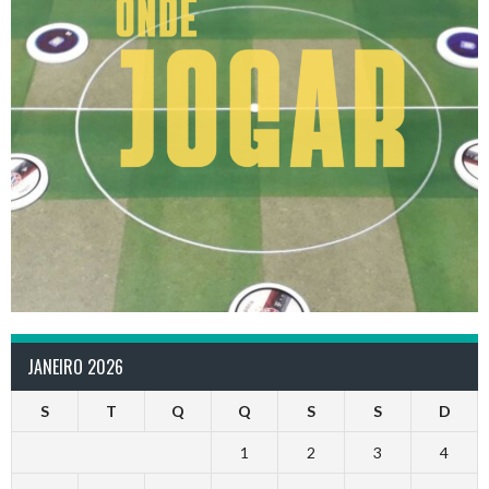
JANEIRO 2026
S
T
Q
Q
S
S
D
1
2
3
4