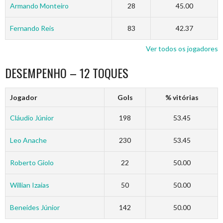
Armando Monteiro
28
45.00
Fernando Reis
83
42.37
Ver todos os jogadores
DESEMPENHO – 12 TOQUES
Jogador
Gols
% vitórias
Cláudio Júnior
198
53.45
Leo Anache
230
53.45
Roberto Giolo
22
50.00
Willian Izaias
50
50.00
Beneides Júnior
142
50.00