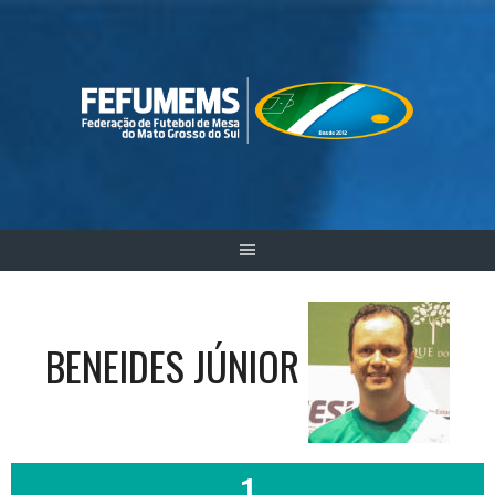
Skip
to
content
BENEIDES JÚNIOR
1