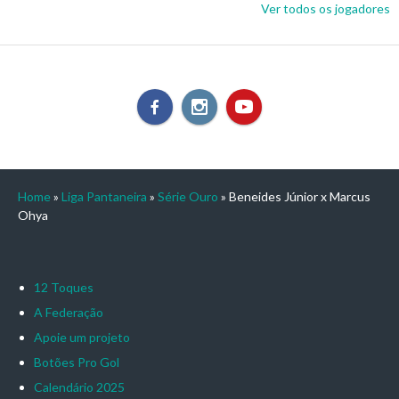
Ver todos os jogadores
Home
»
Liga Pantaneira
»
Série Ouro
»
Beneides Júnior x Marcus
Ohya
12 Toques
A Federação
Apoie um projeto
Botões Pro Gol
Calendário 2025