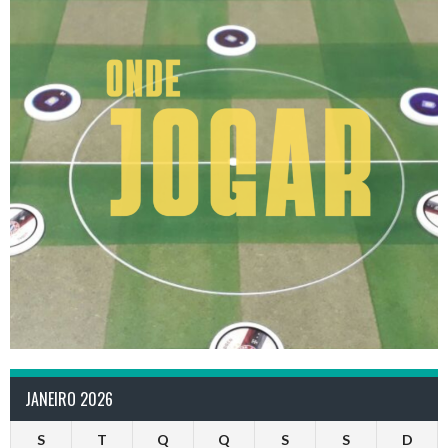
JANEIRO 2026
S
T
Q
Q
S
S
D