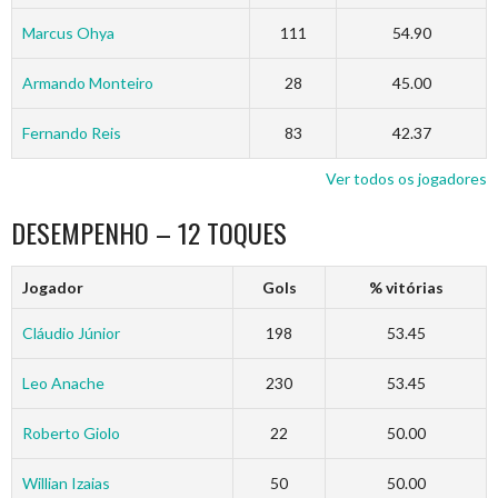
Marcus Ohya
111
54.90
Armando Monteiro
28
45.00
Fernando Reis
83
42.37
Ver todos os jogadores
DESEMPENHO – 12 TOQUES
Jogador
Gols
% vitórias
Cláudio Júnior
198
53.45
Leo Anache
230
53.45
Roberto Giolo
22
50.00
Willian Izaias
50
50.00