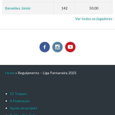
Beneides Júnior
142
50.00
Ver todos os jogadores
Home
»
Regulamento – Liga Pantaneira 2025
12 Toques
A Federação
Apoie um projeto