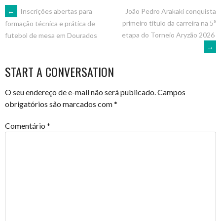
POST
←
Inscrições abertas para
João Pedro Arakaki conquista
primeiro título da carreira na 5ª
formação técnica e prática de
etapa do Torneio Aryzão 2026
futebol de mesa em Dourados
NAVIGATION
→
START A CONVERSATION
O seu endereço de e-mail não será publicado.
Campos
obrigatórios são marcados com
*
Comentário
*