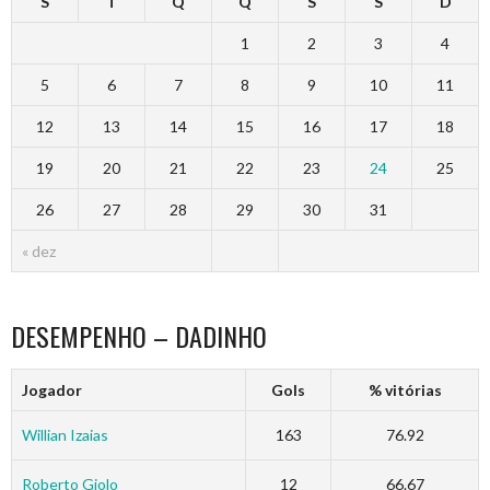
S
T
Q
Q
S
S
D
1
2
3
4
5
6
7
8
9
10
11
12
13
14
15
16
17
18
19
20
21
22
23
24
25
26
27
28
29
30
31
« dez
DESEMPENHO – DADINHO
Jogador
Gols
% vitórias
Willian Izaias
163
76.92
Roberto Giolo
12
66.67