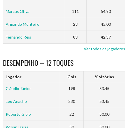
Marcus Ohya
111
54.90
Armando Monteiro
28
45.00
Fernando Reis
83
42.37
Ver todos os jogadores
DESEMPENHO – 12 TOQUES
Jogador
Gols
% vitórias
Cláudio Júnior
198
53.45
Leo Anache
230
53.45
Roberto Giolo
22
50.00
Willian Izaias
50
50.00