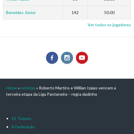
Beneides Júnior
142
50.00
Ver todos os jogadores
Home
»
notícias
»
Roberto Martins e Willian Izaias vencem a
terceira etapa da Liga Pantaneira – regra dadinho
12 Toques
A Federação