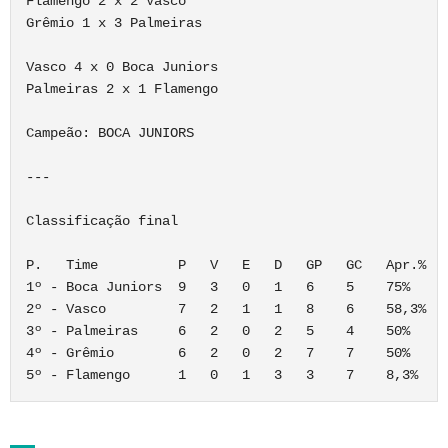
Flamengo 2 x 2 Vasco

Grêmio 1 x 3 Palmeiras

Vasco 4 x 0 Boca Juniors

Palmeiras 2 x 1 Flamengo

Campeão: BOCA JUNIORS

---

Classificação final

P.   Time          P   V   E   D   GP   GC   Apr.%

1º - Boca Juniors  9   3   0   1   6    5    75%

2º - Vasco         7   2   1   1   8    6    58,3%

3º - Palmeiras     6   2   0   2   5    4    50%

4º - Grêmio        6   2   0   2   7    7    50%
