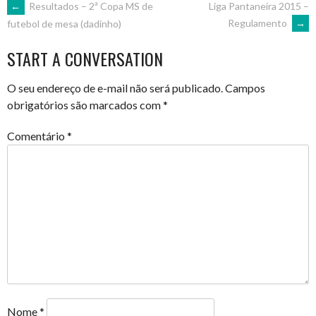
POST
←
Resultados – 2ª Copa MS de
Liga Pantaneira 2015 –
Regulamento
→
futebol de mesa (dadinho)
NAVIGATION
START A CONVERSATION
O seu endereço de e-mail não será publicado.
Campos
obrigatórios são marcados com
*
Comentário
*
Nome
*