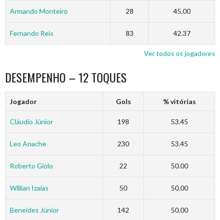
Armando Monteiro
28
45.00
Fernando Reis
83
42.37
Ver todos os jogadores
DESEMPENHO – 12 TOQUES
Jogador
Gols
% vitórias
Cláudio Júnior
198
53.45
Leo Anache
230
53.45
Roberto Giolo
22
50.00
Willian Izaias
50
50.00
Beneides Júnior
142
50.00