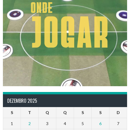
DEZEMBRO 2025
S
T
Q
Q
S
S
D
1
2
3
4
5
6
7