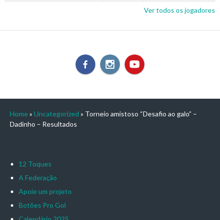
Ver todos os jogadores
Home
»
Uncategorized
»
Torneio amistoso “Desafio ao galo” –
Dadinho – Resultados
12 Toques
A Federação
Apoie um projeto
Botões Pro Gol
Calendário 2025