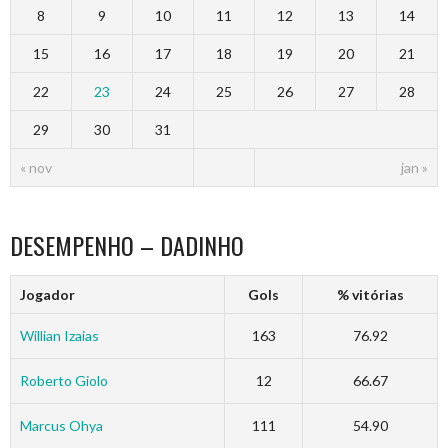
8
9
10
11
12
13
14
15
16
17
18
19
20
21
22
23
24
25
26
27
28
29
30
31
« nov
jan »
DESEMPENHO – DADINHO
Jogador
Gols
% vitórias
Willian Izaias
163
76.92
Roberto Giolo
12
66.67
Marcus Ohya
111
54.90