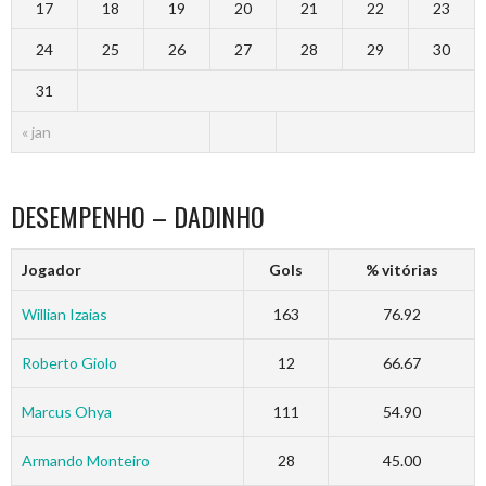
17
18
19
20
21
22
23
24
25
26
27
28
29
30
31
« jan
DESEMPENHO – DADINHO
Jogador
Gols
% vitórias
Willian Izaias
163
76.92
Roberto Giolo
12
66.67
Marcus Ohya
111
54.90
Armando Monteiro
28
45.00