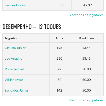
Fernando Reis
83
42.37
Ver todos os jogadores
DESEMPENHO – 12 TOQUES
Jogador
Gols
% vitórias
Cláudio Júnior
198
53.45
Leo Anache
230
53.45
Roberto Giolo
22
50.00
Willian Izaias
50
50.00
Beneides Júnior
142
50.00
Ver todos os jogadores