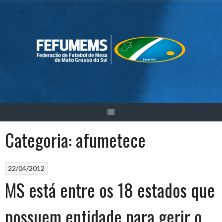
Skip
to
content
Categoria:
afumetece
22/04/2012
MS está entre os 18 estados que
possuem entidade para gerir o