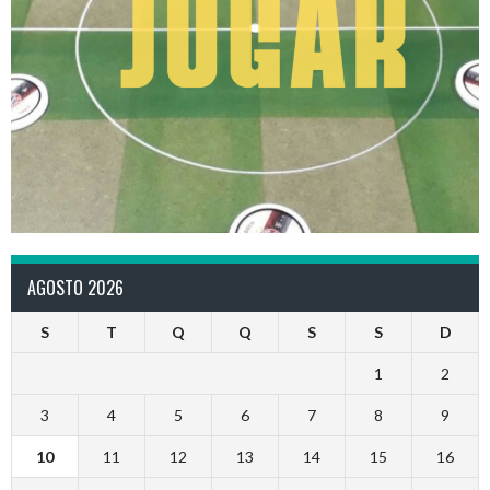
AGOSTO 2026
S
T
Q
Q
S
S
D
1
2
3
4
5
6
7
8
9
10
11
12
13
14
15
16