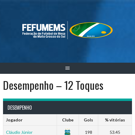
Skip
to
content
Desempenho – 12 Toques
DESEMPENHO
Jogador
Clube
Gols
% vitórias
Cláudio Júnior
198
53.45