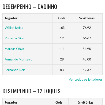
DESEMPENHO – DADINHO
Jogador
Gols
% vitórias
Willian Izaias
163
76.92
Roberto Giolo
12
66.67
Marcus Ohya
111
54.90
Armando Monteiro
28
45.00
Fernando Reis
83
42.37
Ver todos os jogadores
DESEMPENHO – 12 TOQUES
Jogador
Gols
% vitórias