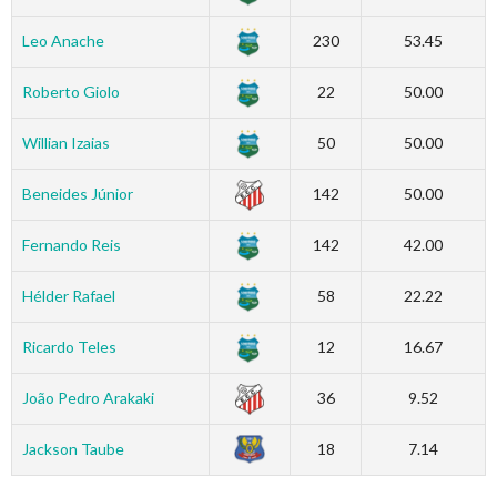
Leo Anache
230
53.45
Roberto Giolo
22
50.00
Willian Izaias
50
50.00
Beneides Júnior
142
50.00
Fernando Reis
142
42.00
Hélder Rafael
58
22.22
Ricardo Teles
12
16.67
João Pedro Arakaki
36
9.52
Jackson Taube
18
7.14