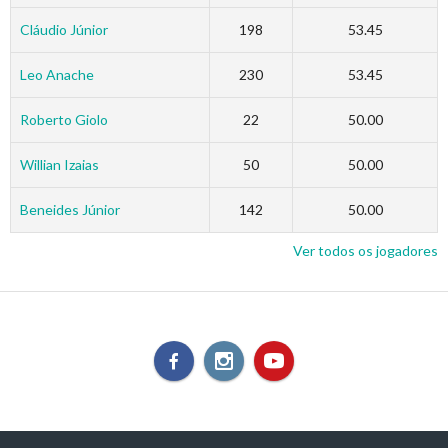
Cláudio Júnior
198
53.45
Leo Anache
230
53.45
Roberto Giolo
22
50.00
Willian Izaias
50
50.00
Beneides Júnior
142
50.00
Ver todos os jogadores