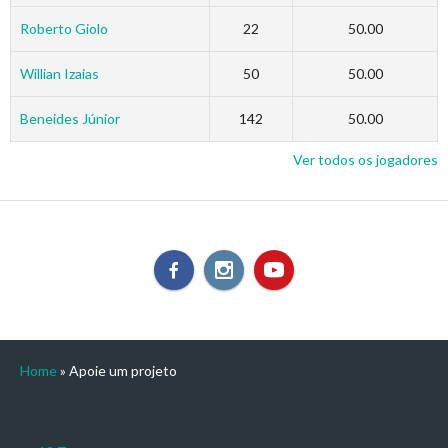
Roberto Giolo
22
50.00
Willian Izaias
50
50.00
Beneides Júnior
142
50.00
Ver todos os jogadores
Home
»
Apoie um projeto