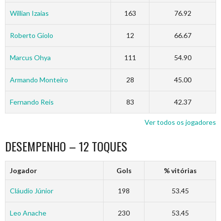
Willian Izaias
163
76.92
Roberto Giolo
12
66.67
Marcus Ohya
111
54.90
Armando Monteiro
28
45.00
Fernando Reis
83
42.37
Ver todos os jogadores
DESEMPENHO – 12 TOQUES
Jogador
Gols
% vitórias
Cláudio Júnior
198
53.45
Leo Anache
230
53.45