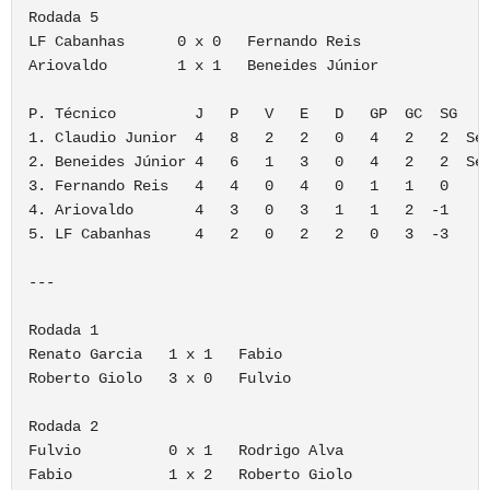
Rodada 5      

LF Cabanhas      0 x 0   Fernando Reis

Ariovaldo        1 x 1   Beneides Júnior

P. Técnico         J   P   V   E   D   GP  GC  SG 

1. Claudio Junior  4   8   2   2   0   4   2   2  Sem
2. Beneides Júnior 4   6   1   3   0   4   2   2  Sem
3. Fernando Reis   4   4   0   4   0   1   1   0 

4. Ariovaldo       4   3   0   3   1   1   2  -1

5. LF Cabanhas     4   2   0   2   2   0   3  -3

---

Rodada 1      

Renato Garcia   1 x 1   Fabio

Roberto Giolo   3 x 0   Fulvio

Rodada 2      

Fulvio          0 x 1   Rodrigo Alva

Fabio           1 x 2   Roberto Giolo
