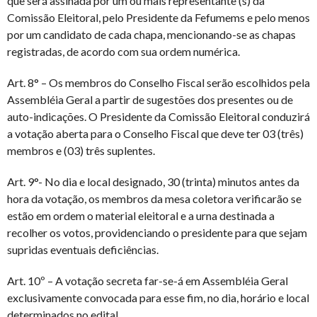
que será assinada por um ou mais representante (s) da
Comissão Eleitoral, pelo Presidente da Fefumems e pelo menos
por um candidato de cada chapa, mencionando-se as chapas
registradas, de acordo com sua ordem numérica.
Art. 8° – Os membros do Conselho Fiscal serão escolhidos pela
Assembléia Geral a partir de sugestões dos presentes ou de
auto-indicações. O Presidente da Comissão Eleitoral conduzirá
a votação aberta para o Conselho Fiscal que deve ter 03 (três)
membros e (03) três suplentes.
Art. 9°- No dia e local designado, 30 (trinta) minutos antes da
hora da votação, os membros da mesa coletora verificarão se
estão em ordem o material eleitoral e a urna destinada a
recolher os votos, providenciando o presidente para que sejam
supridas eventuais deficiências.
Art. 10º – A votação secreta far-se-á em Assembléia Geral
exclusivamente convocada para esse fim, no dia, horário e local
determinados no edital.