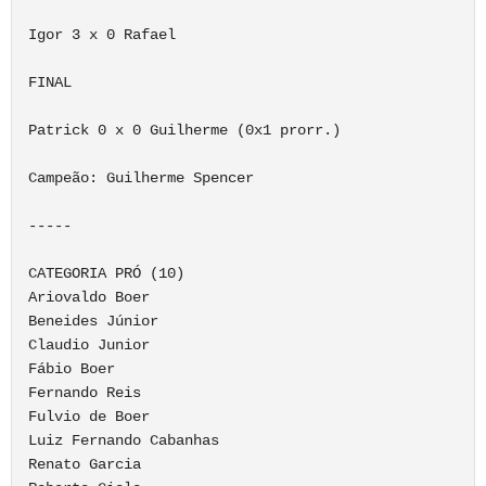
Igor 3 x 0 Rafael

FINAL 

Patrick 0 x 0 Guilherme (0x1 prorr.)

Campeão: Guilherme Spencer

-----

CATEGORIA PRÓ (10)

Ariovaldo Boer

Beneides Júnior

Claudio Junior

Fábio Boer

Fernando Reis

Fulvio de Boer

Luiz Fernando Cabanhas

Renato Garcia
