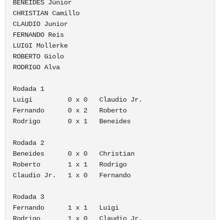
BENEIDES Júnior

CHRISTIAN Camillo

CLAUDIO Junior

FERNANDO Reis

LUIGI Mollerke

ROBERTO Giolo

RODRIGO Alva

Rodada 1

Luigi         0 x 0   Claudio Jr.

Fernando      0 x 2   Roberto

Rodrigo       0 x 1   Beneides

Rodada 2

Beneides      0 x 0   Christian

Roberto       1 x 1   Rodrigo

Claudio Jr.   1 x 0   Fernando

Rodada 3

Fernando      1 x 1   Luigi

Rodrigo       1 x 0   Claudio Jr.
