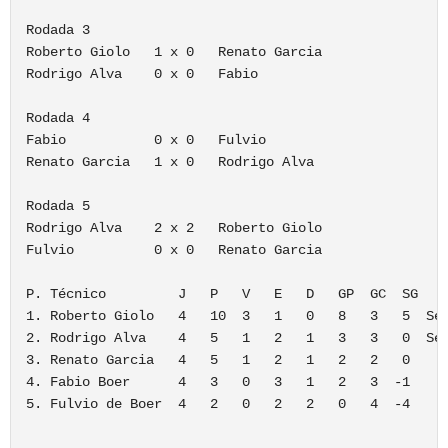
Rodada 3      

Roberto Giolo   1 x 0   Renato Garcia

Rodrigo Alva    0 x 0   Fabio

Rodada 4      

Fabio           0 x 0   Fulvio

Renato Garcia   1 x 0   Rodrigo Alva

Rodada 5      

Rodrigo Alva    2 x 2   Roberto Giolo

Fulvio          0 x 0   Renato Garcia

P. Técnico         J   P   V   E   D   GP  GC  SG 

1. Roberto Giolo   4   10  3   1   0   8   3   5  Sem
2. Rodrigo Alva    4   5   1   2   1   3   3   0  Sem
3. Renato Garcia   4   5   1   2   1   2   2   0 

4. Fabio Boer      4   3   0   3   1   2   3  -1

5. Fulvio de Boer  4   2   0   2   2   0   4  -4
