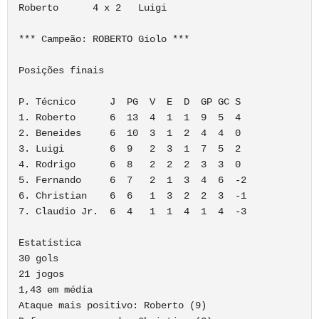
Roberto      4 x 2   Luigi

*** Campeão: ROBERTO Giolo ***

Posições finais

P. Técnico      J  PG  V  E  D  GP GC S  

1. Roberto      6  13  4  1  1  9  5  4

2. Beneides     6  10  3  1  2  4  4  0

3. Luigi        6  9   2  3  1  7  5  2

4. Rodrigo      6  8   2  2  2  3  3  0

5. Fernando     6  7   2  1  3  4  6  -2

6. Christian    6  6   1  3  2  2  3  -1

7. Claudio Jr.  6  4   1  1  4  1  4  -3

Estatística

30 gols

21 jogos

1,43 em média

Ataque mais positivo: Roberto (9)
