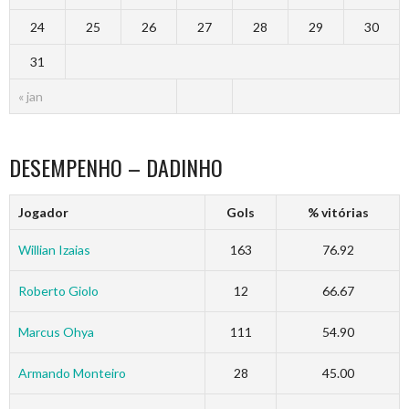
24
25
26
27
28
29
30
31
« jan
DESEMPENHO – DADINHO
Jogador
Gols
% vitórias
Willian Izaias
163
76.92
Roberto Giolo
12
66.67
Marcus Ohya
111
54.90
Armando Monteiro
28
45.00