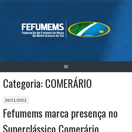
Skip
to
content
Categoria:
COMERÁRIO
26/11/2012
Fefumems marca presença no
Superclássico Comerário