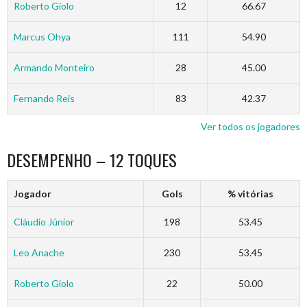
Roberto Giolo
12
66.67
Marcus Ohya
111
54.90
Armando Monteiro
28
45.00
Fernando Reis
83
42.37
Ver todos os jogadores
DESEMPENHO – 12 TOQUES
Jogador
Gols
% vitórias
Cláudio Júnior
198
53.45
Leo Anache
230
53.45
Roberto Giolo
22
50.00