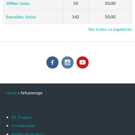
Willian Izaias
50
50.00
Beneides Júnior
142
50.00
Ver todos os jogadores
Home
»
fefumemge
12 Toques
A Federação
Apoie um projeto