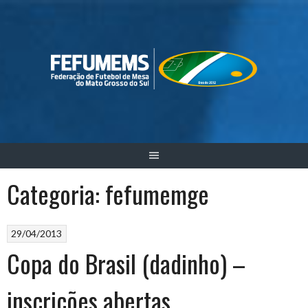
Skip
to
content
Categoria:
fefumemge
29/04/2013
Copa do Brasil (dadinho) –
inscrições abertas