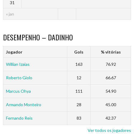
31
« jan
DESEMPENHO – DADINHO
Jogador
Gols
% vitórias
Willian Izaias
163
76.92
Roberto Giolo
12
66.67
Marcus Ohya
111
54.90
Armando Monteiro
28
45.00
Fernando Reis
83
42.37
Ver todos os jogadores