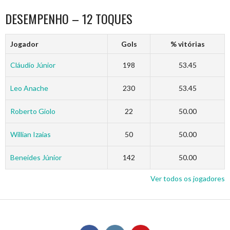
DESEMPENHO – 12 TOQUES
Jogador
Gols
% vitórias
Cláudio Júnior
198
53.45
Leo Anache
230
53.45
Roberto Giolo
22
50.00
Willian Izaias
50
50.00
Beneides Júnior
142
50.00
Ver todos os jogadores