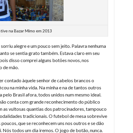
tive na Bazar Mimo em 2013
sorriu alegre e um pouco sem jeito. Palavra nenhuma
uanto se sentia grato também. Estava claro em seu
pois disso comprei alguns botões novos, nos
o de mão.
er contado àquele senhor de cabelos brancos o
icou na minha vida. Na minha e na de tantos outros
a pelo Brasil afora, todos unidos num mesmo ideal.
 não conta com grande reconhecimento do público
 as vultosas quantias dos patrocinadores, tampouco
odalidades tradicionais. O futebol de mesa sobrevive
s poucos, que se reconhecem uns nos outros e se dão
i. Nós todos um dia iremos. O jogo de botão, nunca.