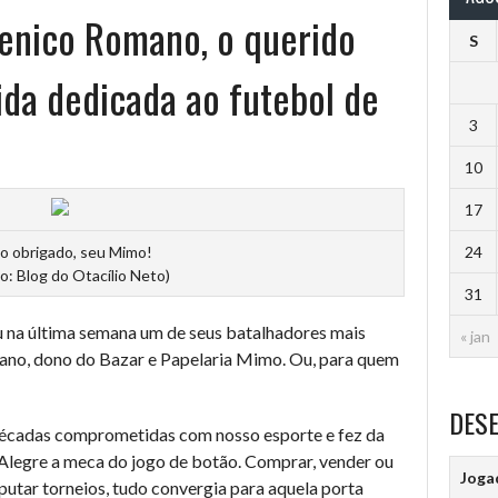
nico Romano, o querido
S
ida dedicada ao futebol de
3
10
17
o obrigado, seu Mimo!
24
o: Blog do Otacílio Neto)
31
u na última semana um de seus batalhadores mais
« jan
ano, dono do Bazar e Papelaria Mimo. Ou, para quem
DES
décadas comprometidas com nosso esporte e fez da
 Alegre a meca do jogo de botão. Comprar, vender ou
Joga
putar torneios, tudo convergia para aquela porta