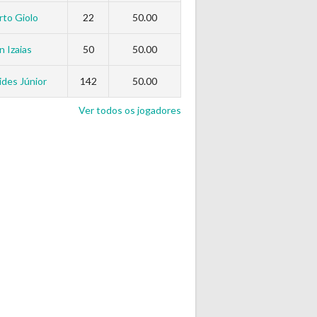
to Giolo
22
50.00
n Izaias
50
50.00
des Júnior
142
50.00
Ver todos os jogadores