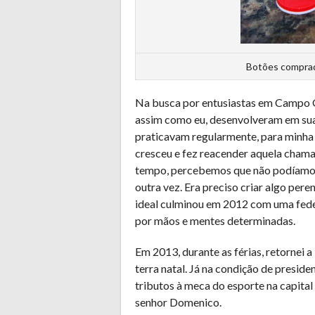
Botões comprad
Na busca por entusiastas em Campo 
assim como eu, desenvolveram em suas 
praticavam regularmente, para minha g
cresceu e fez reacender aquela chama
tempo, percebemos que não podíamos 
outra vez. Era preciso criar algo pere
ideal culminou em 2012 com uma fede
por mãos e mentes determinadas.
Em 2013, durante as férias, retornei 
terra natal. Já na condição de presid
tributos à meca do esporte na capita
senhor Domenico.