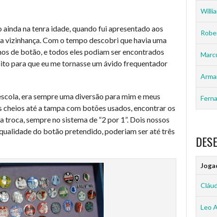
Willia
 ainda na tenra idade, quando fui apresentado aos
Rober
da vizinhança. Com o tempo descobri que havia uma
hos de botão, e todos eles podiam ser encontrados
Marc
to para que eu me tornasse um ávido frequentador
Arma
escola, era sempre uma diversão para mim e meus
Ferna
s cheios até a tampa com botões usados, encontrar os
 a troca, sempre no sistema de “2 por 1”. Dois nossos
 qualidade do botão pretendido, poderiam ser até três
DES
Joga
Cláud
Leo 