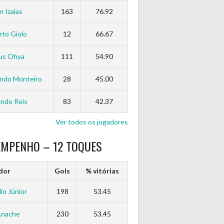
n Izaias
163
76.92
to Giolo
12
66.67
us Ohya
111
54.90
ndo Monteiro
28
45.00
ndo Reis
83
42.37
Ver todos os jogadores
EMPENHO – 12 TOQUES
dor
Gols
% vitórias
io Júnior
198
53.45
Anache
230
53.45