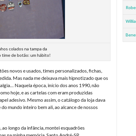
Rober
Willia
Benei
nhos colados na tampa da
 time de botão: um hábito!
ões novos e usados, times personalizados, fichas,
 medida. Mas nada me deixava mais hipnotizado que os
talgia… Naquela época, início dos anos 1990, não
omo hoje, e as cartelas com eram produzidas
apel adesivo. Mesmo assim, o catálogo da loja dava
e do mundo inteiro bem ali, ao alcance de nossos
, ao longo da infância, montei esquadrões
nas na minha memória. Santo André-SP,