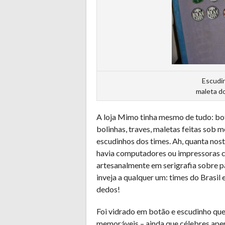
Escudi
maleta do
A loja Mimo tinha mesmo de tudo: bot
bolinhas, traves, maletas feitas sob
escudinhos dos times. Ah, quanta nos
havia computadores ou impressoras c
artesanalmente em serigrafia sobre p
inveja a qualquer um: times do Brasil 
dedos!
Foi vidrado em botão e escudinho que
memoráveis – ainda que célebres ape