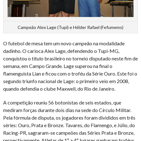
Campeão Alex Lage (Tupi) e Hélder Rafael (Fefumems)
O futebol de mesa tem um novo campeão na modalidade
dadinho. O carioca Alex Lage, defendendo o Tupi-MG,
conquistou o título brasileiro no torneio disputado neste fim de
semana, em Campo Grande. Lage superou na final o
flamenguista Lian e ficou com o troféu da Série Ouro. Este foi o
segundo triunfo nacional de Lage: o primeiro veio em 2008,
quando defendia o clube Maxwell, do Rio de Janeiro.
A competição reuniu 56 botonistas de seis estados, que
mediram forças durante dois dias na sede do Círculo Militar.
Pela fórmula de disputa, os jogadores foram divididos em três
séries: Ouro, Prata e Bronze. Tavares, do Flamengo, e Júlio, do
Racing-PR, sagraram-se campeões das Séries Prata e Bronze,
respectivamente. Atletas de 1º a 4º lugares ganharam troféus,