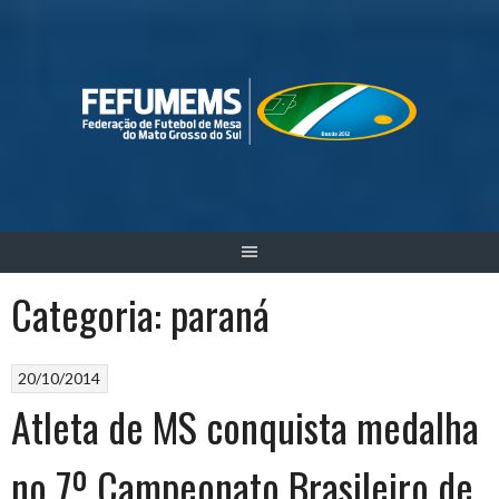
Skip
to
content
Categoria:
paraná
20/10/2014
Atleta de MS conquista medalha
no 7º Campeonato Brasileiro de