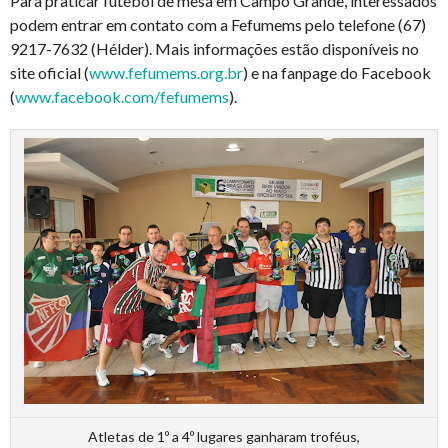
Para praticar futebol de mesa em Campo Grande, interessados
podem entrar em contato com a Fefumems pelo telefone (67)
9217-7632 (Hélder). Mais informações estão disponíveis no
site oficial (
www.fefumems.org.br
) e na fanpage do Facebook
(
www.facebook.com/fefumems
).
Atletas de 1º a 4º lugares ganharam troféus,