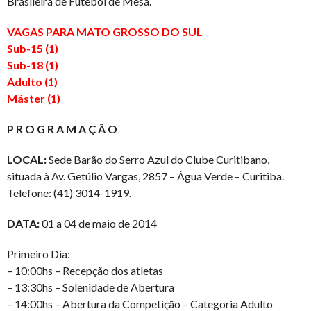
Brasileira de Futebol de Mesa.
VAGAS PARA MATO GROSSO DO SUL
Sub-15 (1)
Sub-18 (1)
Adulto (1)
Máster (1)
P R O G R A M A Ç Ã O
LOCAL:
Sede Barão do Serro Azul do Clube Curitibano,
situada à Av. Getúlio Vargas, 2857 – Água Verde – Curitiba.
Telefone: (41) 3014-1919.
DATA:
01 a 04 de maio de 2014
Primeiro Dia:
– 10:00hs – Recepção dos atletas
– 13:30hs – Solenidade de Abertura
– 14:00hs – Abertura da Competição – Categoria Adulto