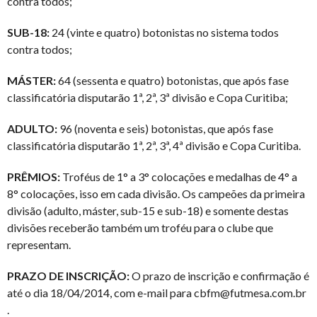
contra todos;
SUB-18:
24 (vinte e quatro) botonistas no sistema todos
contra todos;
MÁSTER:
64 (sessenta e quatro) botonistas, que após fase
classificatória disputarão 1ª, 2ª, 3ª divisão e Copa Curitiba;
ADULTO:
96 (noventa e seis) botonistas, que após fase
classificatória disputarão 1ª, 2ª, 3ª, 4ª divisão e Copa Curitiba.
PRÊMIOS:
Troféus de 1° a 3° colocações e medalhas de 4° a
8° colocações, isso em cada divisão. Os campeões da primeira
divisão (adulto, máster, sub-15 e sub-18) e somente destas
divisões receberão também um troféu para o clube que
representam.
PRAZO DE INSCRIÇÃO:
O prazo de inscrição e confirmação é
até o dia 18/04/2014, com e-mail para cbfm@futmesa.com.br
.