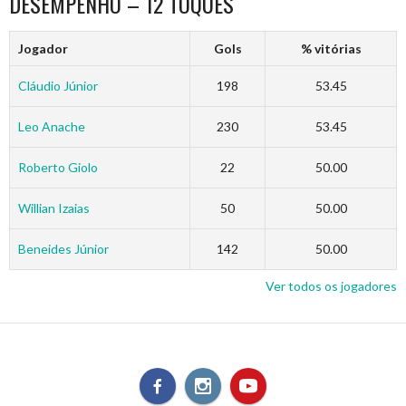
DESEMPENHO – 12 TOQUES
Jogador
Gols
% vitórias
Cláudio Júnior
198
53.45
Leo Anache
230
53.45
Roberto Giolo
22
50.00
Willian Izaias
50
50.00
Beneides Júnior
142
50.00
Ver todos os jogadores