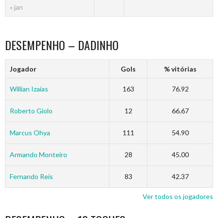
« jan
DESEMPENHO – DADINHO
Jogador
Gols
% vitórias
Willian Izaias
163
76.92
Roberto Giolo
12
66.67
Marcus Ohya
111
54.90
Armando Monteiro
28
45.00
Fernando Reis
83
42.37
Ver todos os jogadores