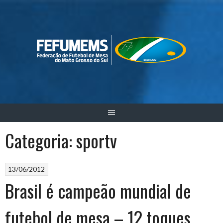
Skip
to
content
Categoria:
sportv
13/06/2012
Brasil é campeão mundial de
futebol de mesa – 12 toques