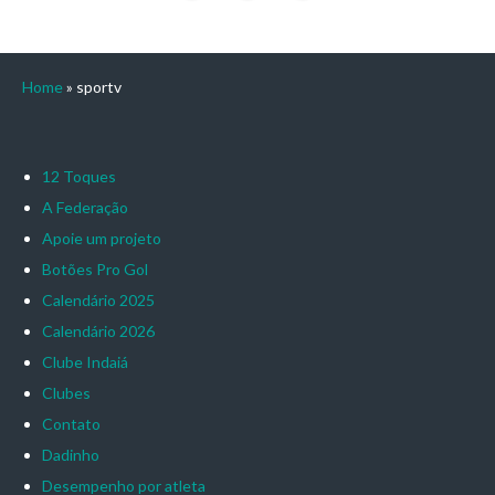
Home
»
sportv
12 Toques
A Federação
Apoie um projeto
Botões Pro Gol
Calendário 2025
Calendário 2026
Clube Indaiá
Clubes
Contato
Dadinho
Desempenho por atleta