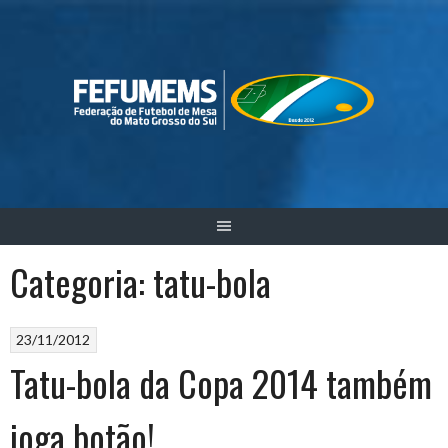
Skip
to
content
Categoria:
tatu-bola
23/11/2012
Tatu-bola da Copa 2014 também
joga botão!