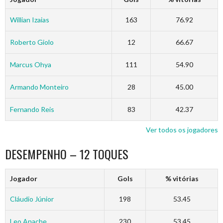
Willian Izaias
163
76.92
Roberto Giolo
12
66.67
Marcus Ohya
111
54.90
Armando Monteiro
28
45.00
Fernando Reis
83
42.37
Ver todos os jogadores
DESEMPENHO – 12 TOQUES
Jogador
Gols
% vitórias
Cláudio Júnior
198
53.45
Leo Anache
230
53.45