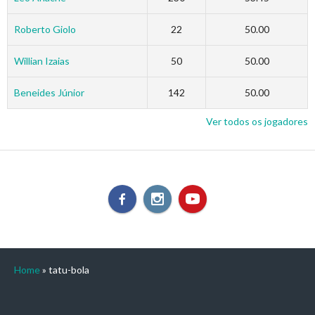
Roberto Giolo
22
50.00
Willian Izaias
50
50.00
Beneides Júnior
142
50.00
Ver todos os jogadores
Home
»
tatu-bola