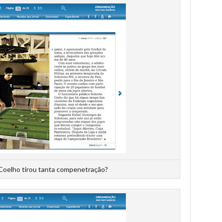
Coelho tirou tanta compenetração?