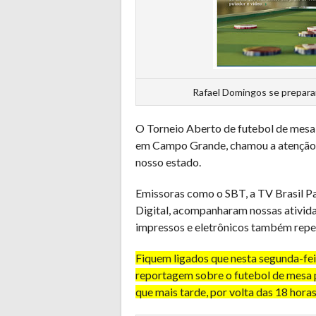
Rafael Domingos se prepara
O Torneio Aberto de futebol de mesa
em Campo Grande, chamou a atenção 
nosso estado.
Emissoras como o SBT, a TV Brasil Pa
Digital, acompanharam nossas ativida
impressos e eletrônicos também reper
Fiquem ligados que nesta segunda-fei
reportagem sobre o futebol de mesa 
que mais tarde, por volta das 18 horas