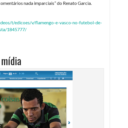
omentários nada imparciais” do Renato Garcia.
ideos/t/edicoes/v/flamengo-e-vasco-no-futebol-de-
sta/1845777/
 mídia