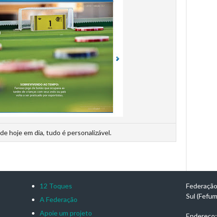
de hoje em dia, tudo é personalizável.
12 Toques
Federação
Sul (Fefu
A Federação
Apoie um projeto
Endereço: 