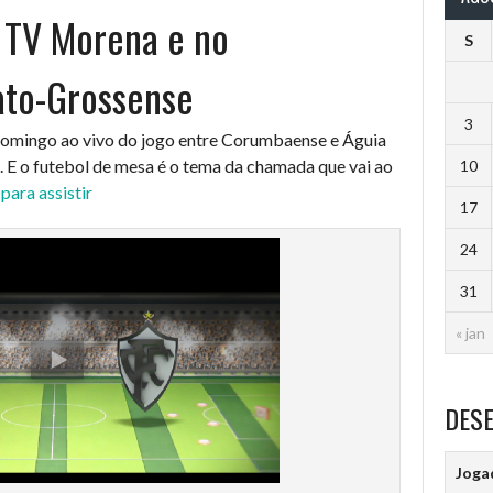
 TV Morena e no
S
to-Grossense
3
omingo ao vivo do jogo entre Corumbaense e Águia
 E o futebol de mesa é o tema da chamada que vai ao
10
para assistir
17
24
31
« jan
DES
Joga