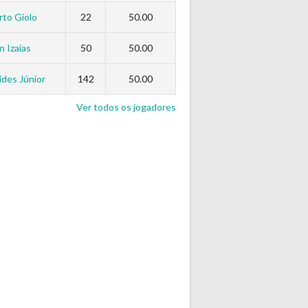
to Giolo
22
50.00
n Izaias
50
50.00
des Júnior
142
50.00
Ver todos os jogadores