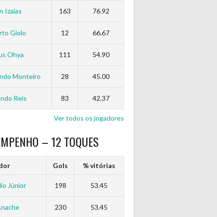
n Izaias
163
76.92
to Giolo
12
66.67
us Ohya
111
54.90
ndo Monteiro
28
45.00
ndo Reis
83
42.37
Ver todos os jogadores
EMPENHO – 12 TOQUES
dor
Gols
% vitórias
io Júnior
198
53.45
Anache
230
53.45