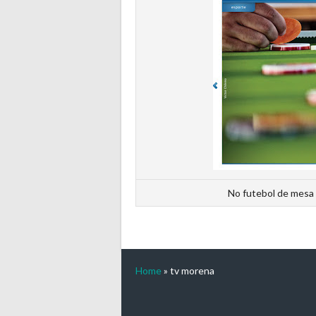
No futebol de mesa 
Home
»
tv morena