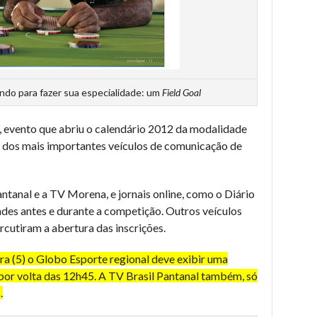
ndo para fazer sua especialidade: um
Field Goal
, evento que abriu o calendário 2012 da modalidade
dos mais importantes veículos de comunicação de
ntanal e a TV Morena, e jornais online, como o Diário
des antes e durante a competição. Outros veículos
cutiram a abertura das inscrições.
ra (5) o Globo Esporte regional deve exibir uma
por volta das 12h45. A TV Brasil Pantanal também, só
.