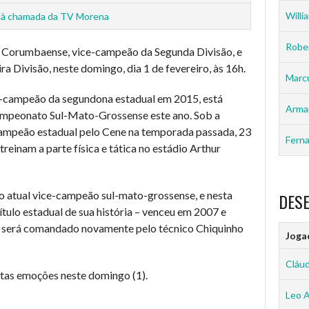
Willia
 à chamada da TV Morena
Rober
 Corumbaense, vice-campeão da Segunda Divisão, e
 Divisão, neste domingo, dia 1 de fevereiro, às 16h.
Marc
e-campeão da segundona estadual em 2015, está
Arma
Campeonato Sul-Mato-Grossense este ano. Sob a
campeão estadual pelo Cene na temporada passada, 23
Ferna
einam a parte física e tática no estádio Arthur
 o atual vice-campeão sul-mato-grossense, e nesta
DES
tulo estadual de sua história – venceu em 2007 e
e será comandado novamente pelo técnico Chiquinho
Joga
Cláud
tas emoções neste domingo (1).
Leo 