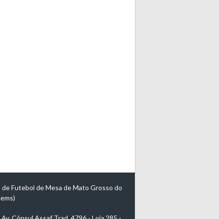
 de Futebol de Mesa de Mato Grosso do
mems)
Av. Cônsul Assaf Trad, 4796 - Loja 285 -