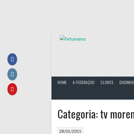
Skip
to
content
HOME
A FEDERAÇÃO
CLUBES
DADINHO
Categoria:
tv more
28/01/2015