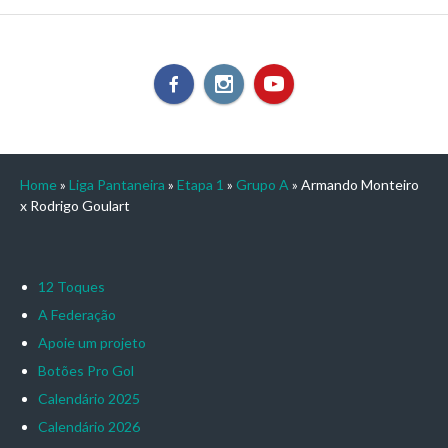
Home
»
Liga Pantaneira
»
Etapa 1
»
Grupo A
»
Armando Monteiro
x Rodrigo Goulart
12 Toques
A Federação
Apoie um projeto
Botões Pro Gol
Calendário 2025
Calendário 2026