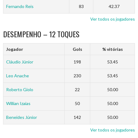
Fernando Reis
83
42.37
Ver todos os jogadores
DESEMPENHO – 12 TOQUES
Jogador
Gols
% vitórias
Cláudio Júnior
198
53.45
Leo Anache
230
53.45
Roberto Giolo
22
50.00
Willian Izaias
50
50.00
Beneides Júnior
142
50.00
Ver todos os jogadores