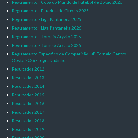
Regulamento - Copa do Mundo de Futebol de Botão 2026
Regulamento - Estadual de Clubes 2025
Regulamento - Liga Pantaneira 2025
Regulamento - Liga Pantaneira 2026
Regulamento - Torneio Aryzão 2025
Regulamento - Torneio Aryzão 2026
Regulamento Específico de Competição - 4º Torneio Centro-
Oeste 2026 - regra Dadinho
Resultados 2012
Resultados 2013
Resultados 2014
Resultados 2015
Resultados 2016
Resultados 2017
Resultados 2018
Resultados 2019
Resultados 2020