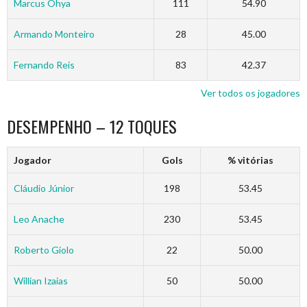
Marcus Ohya
111
54.90
Armando Monteiro
28
45.00
Fernando Reis
83
42.37
Ver todos os jogadores
DESEMPENHO – 12 TOQUES
Jogador
Gols
% vitórias
Cláudio Júnior
198
53.45
Leo Anache
230
53.45
Roberto Giolo
22
50.00
Willian Izaias
50
50.00