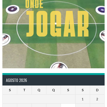
AGOSTO 2026
S
T
Q
Q
S
S
D
1
2