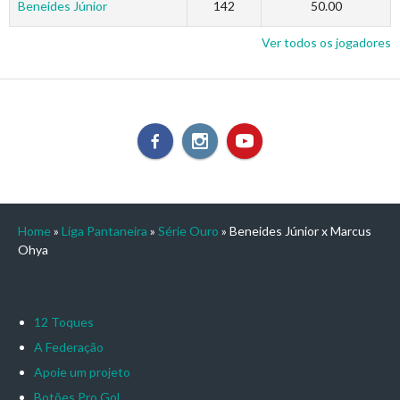
Beneides Júnior
142
50.00
Ver todos os jogadores
Home
»
Liga Pantaneira
»
Série Ouro
»
Beneides Júnior x Marcus
Ohya
12 Toques
A Federação
Apoie um projeto
Botões Pro Gol