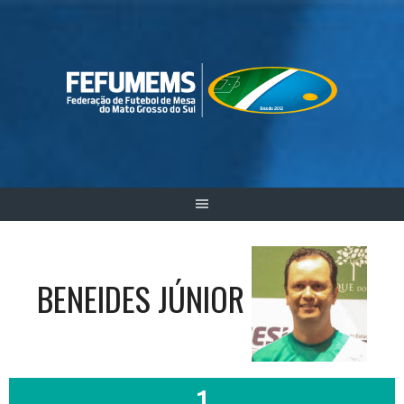
Skip
to
content
BENEIDES JÚNIOR
1