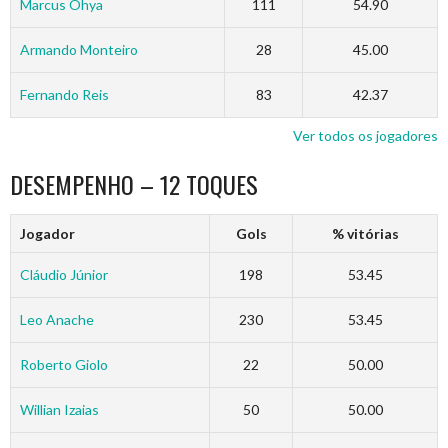
Marcus Ohya
111
54.90
Armando Monteiro
28
45.00
Fernando Reis
83
42.37
Ver todos os jogadores
DESEMPENHO – 12 TOQUES
Jogador
Gols
% vitórias
Cláudio Júnior
198
53.45
Leo Anache
230
53.45
Roberto Giolo
22
50.00
Willian Izaias
50
50.00