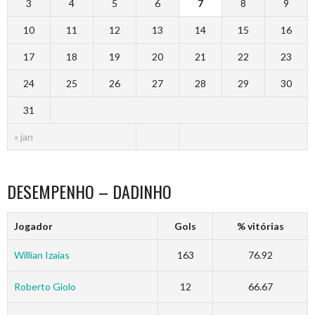
3
4
5
6
7
8
9
10
11
12
13
14
15
16
17
18
19
20
21
22
23
24
25
26
27
28
29
30
31
« jan
DESEMPENHO – DADINHO
Jogador
Gols
% vitórias
Willian Izaias
163
76.92
Roberto Giolo
12
66.67