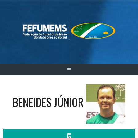
Skip
to
content
BENEIDES JÚNIOR
5