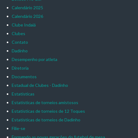
Calendário 2025
Calendário 2026
Clube Indaiá
Clubes
Contato
Dadinho
Desempenho por atleta
Diretoria
Documentos
Estadual de Clubes - Dadinho
Estatísticas
Estatísticas de torneios amistosos
Estatísticas de torneios de 12 Toques
Estatísticas de torneios de Dadinho
Filie-se
Formando as novas gerações do futebol de mesa