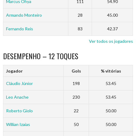
Marcus Ohya
111
54.90
Armando Monteiro
28
45.00
Fernando Reis
83
42.37
Ver todos os jogadores
DESEMPENHO – 12 TOQUES
Jogador
Gols
% vitórias
Cláudio Júnior
198
53.45
Leo Anache
230
53.45
Roberto Giolo
22
50.00
Willian Izaias
50
50.00