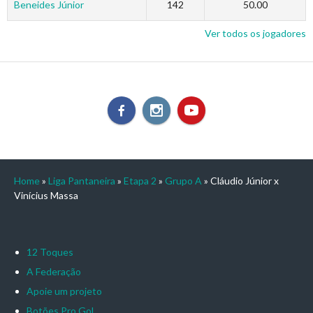
Beneides Júnior
142
50.00
Ver todos os jogadores
Home
»
Liga Pantaneira
»
Etapa 2
»
Grupo A
»
Cláudio Júnior x
Vinícius Massa
12 Toques
A Federação
Apoie um projeto
Botões Pro Gol