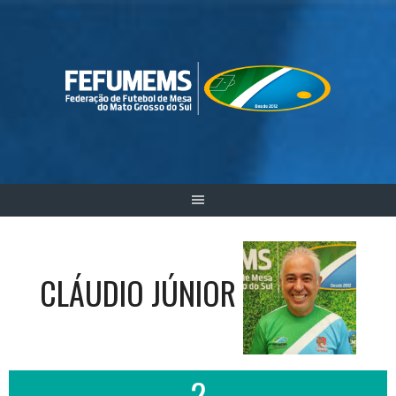
Skip
to
content
CLÁUDIO JÚNIOR
2