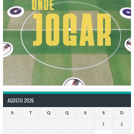
AGOSTO 2026
S
T
Q
Q
S
S
D
1
2