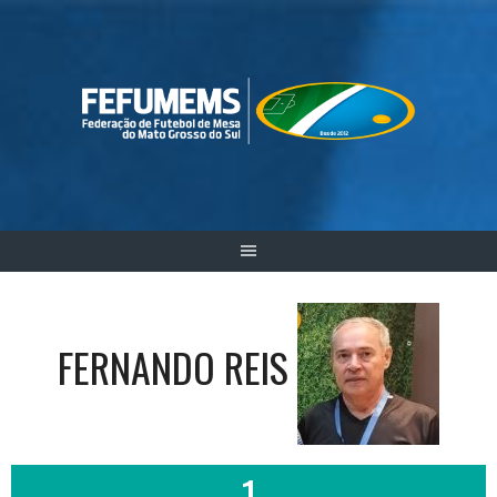
Skip
to
content
FERNANDO REIS
1