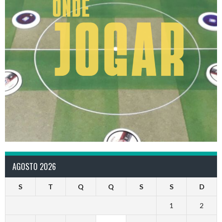
AGOSTO 2026
S
T
Q
Q
S
S
D
1
2