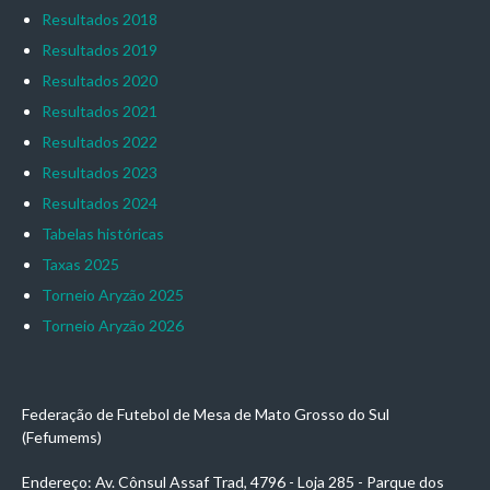
Resultados 2018
Resultados 2019
Resultados 2020
Resultados 2021
Resultados 2022
Resultados 2023
Resultados 2024
Tabelas históricas
Taxas 2025
Torneio Aryzão 2025
Torneio Aryzão 2026
Federação de Futebol de Mesa de Mato Grosso do Sul
(Fefumems)
Endereço: Av. Cônsul Assaf Trad, 4796 - Loja 285 - Parque dos