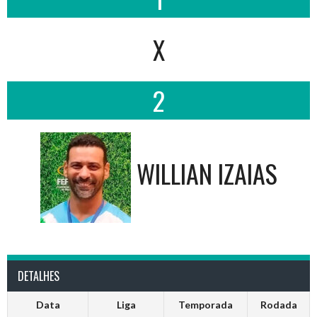
X
2
WILLIAN IZAIAS
DETALHES
Data
Liga
Temporada
Rodada