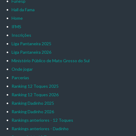
Funesp
Hall da Fama
Home
IFMS
Inscrições
Liga Pantaneira 2025
Liga Pantaneira 2026
Ministério Público de Mato Grosso do Sul
Onde jogar
Parcerias
Ranking 12 Toques 2025
Ranking 12 Toques 2026
Ranking Dadinho 2025
Ranking Dadinho 2026
Rankings anteriores - 12 Toques
Rankings anteriores - Dadinho