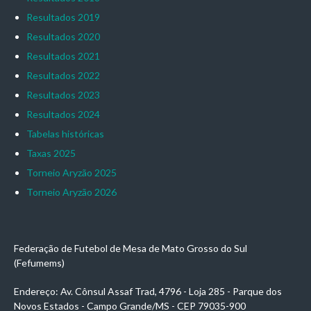
Resultados 2019
Resultados 2020
Resultados 2021
Resultados 2022
Resultados 2023
Resultados 2024
Tabelas históricas
Taxas 2025
Torneio Aryzão 2025
Torneio Aryzão 2026
Federação de Futebol de Mesa de Mato Grosso do Sul
(Fefumems)
Endereço: Av. Cônsul Assaf Trad, 4796 - Loja 285 - Parque dos
Novos Estados - Campo Grande/MS - CEP 79035-900