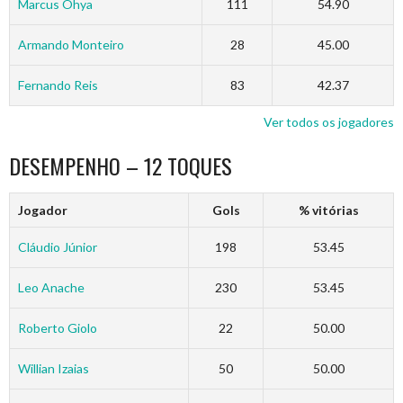
Marcus Ohya
111
54.90
Armando Monteiro
28
45.00
Fernando Reis
83
42.37
Ver todos os jogadores
DESEMPENHO – 12 TOQUES
Jogador
Gols
% vitórias
Cláudio Júnior
198
53.45
Leo Anache
230
53.45
Roberto Giolo
22
50.00
Willian Izaias
50
50.00