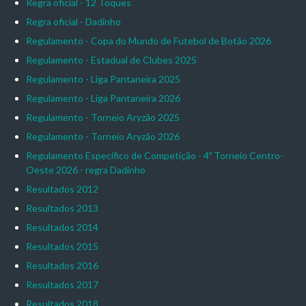
Regra oficial - 12 Toques
Regra oficial - Dadinho
Regulamento - Copa do Mundo de Futebol de Botão 2026
Regulamento - Estadual de Clubes 2025
Regulamento - Liga Pantaneira 2025
Regulamento - Liga Pantaneira 2026
Regulamento - Torneio Aryzão 2025
Regulamento - Torneio Aryzão 2026
Regulamento Específico de Competição - 4º Torneio Centro-
Oeste 2026 - regra Dadinho
Resultados 2012
Resultados 2013
Resultados 2014
Resultados 2015
Resultados 2016
Resultados 2017
Resultados 2018