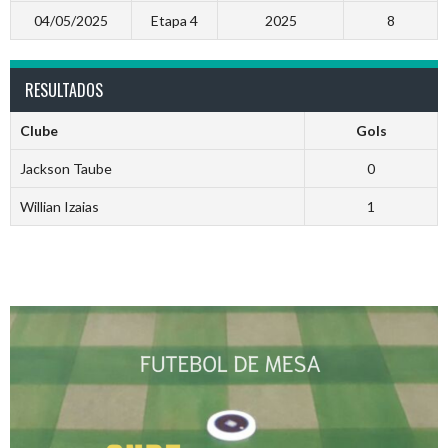
04/05/2025
Etapa 4
2025
8
RESULTADOS
Clube
Gols
Jackson Taube
0
Willian Izaias
1