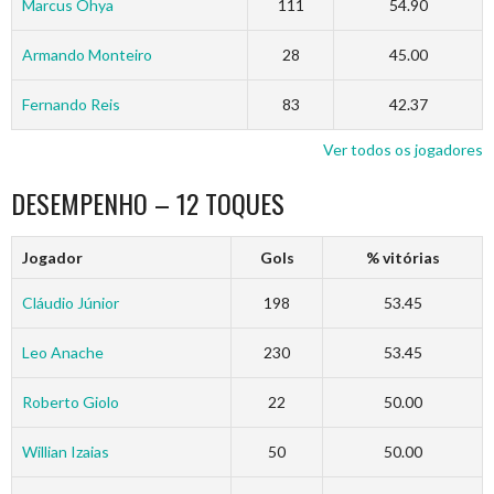
Marcus Ohya
111
54.90
Armando Monteiro
28
45.00
Fernando Reis
83
42.37
Ver todos os jogadores
DESEMPENHO – 12 TOQUES
Jogador
Gols
% vitórias
Cláudio Júnior
198
53.45
Leo Anache
230
53.45
Roberto Giolo
22
50.00
Willian Izaias
50
50.00