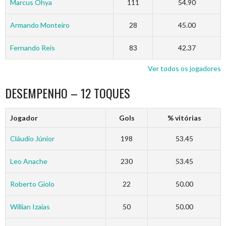
Marcus Ohya
111
54.90
Armando Monteiro
28
45.00
Fernando Reis
83
42.37
Ver todos os jogadores
DESEMPENHO – 12 TOQUES
Jogador
Gols
% vitórias
Cláudio Júnior
198
53.45
Leo Anache
230
53.45
Roberto Giolo
22
50.00
Willian Izaias
50
50.00