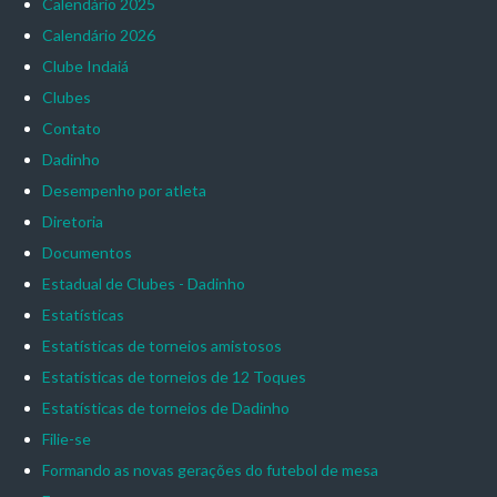
Calendário 2025
Calendário 2026
Clube Indaiá
Clubes
Contato
Dadinho
Desempenho por atleta
Diretoria
Documentos
Estadual de Clubes - Dadinho
Estatísticas
Estatísticas de torneios amistosos
Estatísticas de torneios de 12 Toques
Estatísticas de torneios de Dadinho
Filie-se
Formando as novas gerações do futebol de mesa