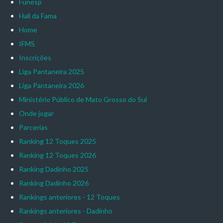
Funesp
Hall da Fama
Home
IFMS
Inscrições
Liga Pantaneira 2025
Liga Pantaneira 2026
Ministério Público de Mato Grosso do Sul
Onde jogar
Parcerias
Ranking 12 Toques 2025
Ranking 12 Toques 2026
Ranking Dadinho 2025
Ranking Dadinho 2026
Rankings anteriores - 12 Toques
Rankings anteriores - Dadinho