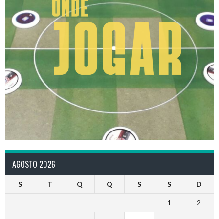
AGOSTO 2026
S
T
Q
Q
S
S
D
1
2