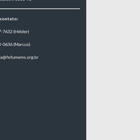
 contato:
7-7632 (Hélder)
3-0636 (Marcus)
ia@fefumems.org.br