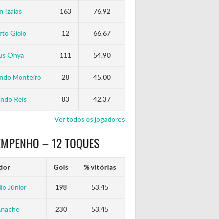
n Izaias
163
76.92
to Giolo
12
66.67
us Ohya
111
54.90
ndo Monteiro
28
45.00
ndo Reis
83
42.37
Ver todos os jogadores
EMPENHO – 12 TOQUES
dor
Gols
% vitórias
io Júnior
198
53.45
Anache
230
53.45