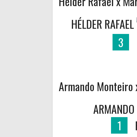
Hélder Rafael x Ma
HÉLDER RAFAEL
3
Armando Monteiro 
ARMANDO 
1