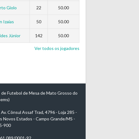
to Giolo
22
50.00
n Izaias
50
50.00
des Júnior
142
50.00
Ver todos os jogadores
 de Futebol de Mesa de Mato Grosso do
mems)
Av. Cônsul Assaf Trad, 4796 - Loja 285 -
s Novos Estados - Campo Grande/MS -
5-900
961.089/0001-92