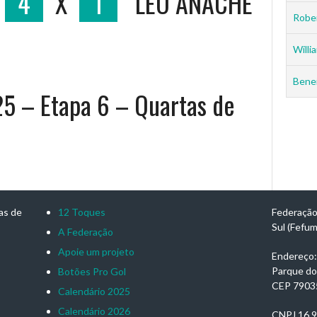
4
X
1
LEO ANACHE
Rober
Willia
Benei
25 – Etapa 6 – Quartas de
as de
12 Toques
Federação
Sul (Fefu
A Federação
Apoie um projeto
Endereço: 
Parque do
Botões Pro Gol
CEP 7903
Calendário 2025
Calendário 2026
CNPJ 16.