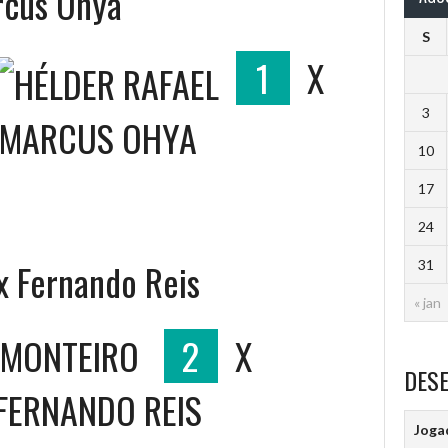
rcus Ohya
S
1
X
3
MARCUS OHYA
10
17
24
x Fernando Reis
31
« jan
MONTEIRO
2
X
DES
FERNANDO REIS
Joga