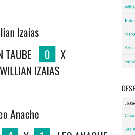
Willia
Rober
lian Izaias
Marc
Arma
N TAUBE
0
X
Ferna
WILLIAN IZAIAS
DES
Joga
Leo Anache
Cláud
Leo 