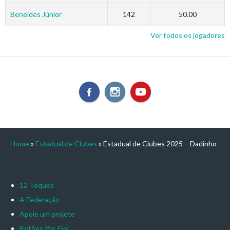
Beneides Júnior
142
50.00
Ver todos os jogadores
Home
»
Estadual de Clubes
»
Estadual de Clubes 2025 – Dadinho
12 Toques
A Federação
Apoie um projeto
Botões Pro Gol