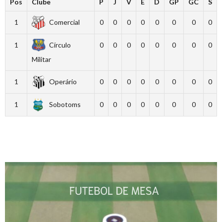
Pos
Clube
P
J
V
E
D
GP
GC
S
1
Comercial
0
0
0
0
0
0
0
0
1
Círculo
0
0
0
0
0
0
0
0
Militar
1
Operário
0
0
0
0
0
0
0
0
1
Sobotoms
0
0
0
0
0
0
0
0