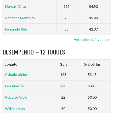
Marcus Ohya
111
54.90
Armando Monteiro
28
45.00
Fernando Reis
83
42.37
Ver todos os jogadores
DESEMPENHO – 12 TOQUES
Jogador
Gols
% vitórias
Cláudio Júnior
198
53.45
Leo Anache
230
53.45
Roberto Giolo
22
50.00
Willian Izaias
50
50.00