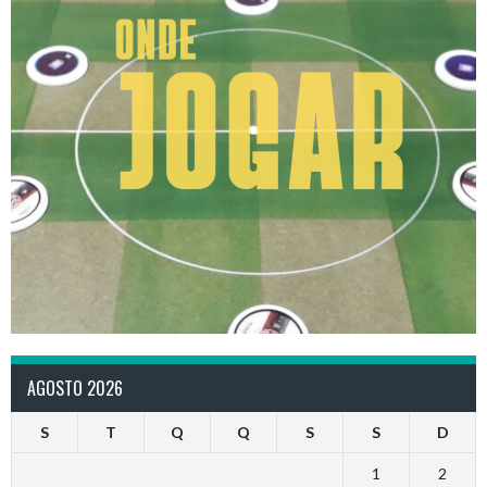
AGOSTO 2026
S
T
Q
Q
S
S
D
1
2