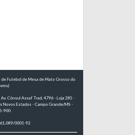
 de Futebol de Mesa de Mato Grosso do
mems)
Av. Cônsul Assaf Trad, 4796 - Loja 285 -
s Novos Estados - Campo Grande/MS -
5-900
961.089/0001-92