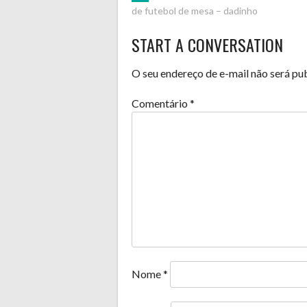
POST
de futebol de mesa – dadinho
NAVIGATION
START A CONVERSATION
O seu endereço de e-mail não será pu
Comentário
*
Nome
*