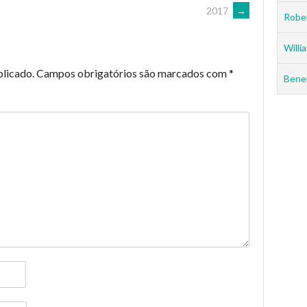
2017
→
Rober
Willia
blicado.
Campos obrigatórios são marcados com
*
Benei