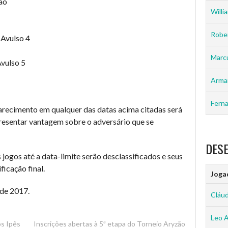
ão
Willia
Rober
 Avulso 4
Marc
Avulso 5
Arma
Ferna
arecimento em qualquer das datas acima citadas será
resentar vantagem sobre o adversário que se
DES
 jogos até a data-limite serão desclassificados e seus
ficação final.
Joga
de 2017.
Cláud
Leo 
s Ipês
Inscrições abertas à 5ª etapa do Torneio Aryzão