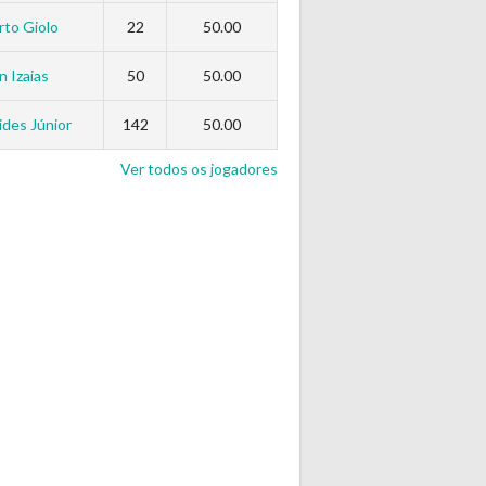
to Giolo
22
50.00
n Izaias
50
50.00
des Júnior
142
50.00
Ver todos os jogadores