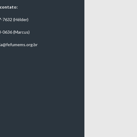
 contato:
7-7632 (Hélder)
3-0636 (Marcus)
ia@fefumems.org.br