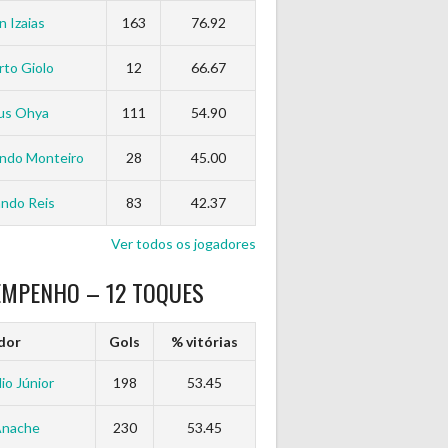
n Izaias
163
76.92
to Giolo
12
66.67
us Ohya
111
54.90
ndo Monteiro
28
45.00
ndo Reis
83
42.37
Ver todos os jogadores
EMPENHO – 12 TOQUES
dor
Gols
% vitórias
io Júnior
198
53.45
Anache
230
53.45