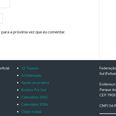
 para a próxima vez que eu comentar.
ficial
12 Toques
Federação
Sul (Fefu
A Federação
Apoie um projeto
Endereço: 
Parque do
Botões Pro Gol
CEP 7903
Calendário 2025
Calendário 2026
CNPJ 16.
Clube Indaiá