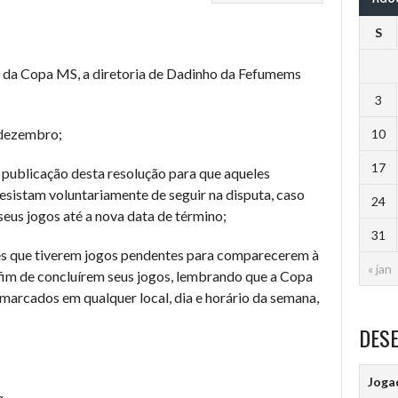
S
 da Copa MS, a diretoria de Dadinho da Fefumems
3
e dezembro;
10
17
da publicação desta resolução para que aqueles
sistam voluntariamente de seguir na disputa, caso
24
eus jogos até a nova data de término;
31
res que tiverem jogos pendentes para comparecerem à
« jan
fim de concluírem seus jogos, lembrando que a Copa
marcados em qualquer local, dia e horário da semana,
DES
Joga