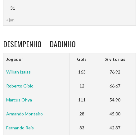
31
« jan
DESEMPENHO – DADINHO
Jogador
Gols
% vitórias
Willian Izaias
163
76.92
Roberto Giolo
12
66.67
Marcus Ohya
111
54.90
Armando Monteiro
28
45.00
Fernando Reis
83
42.37