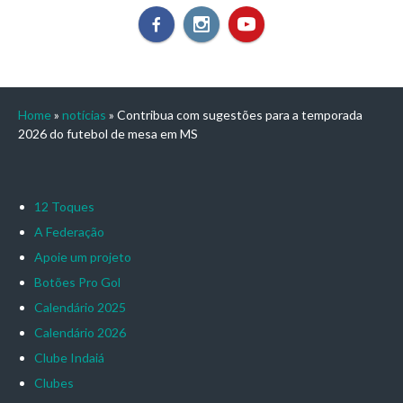
Home
»
notícias
»
Contribua com sugestões para a temporada
2026 do futebol de mesa em MS
12 Toques
A Federação
Apoie um projeto
Botões Pro Gol
Calendário 2025
Calendário 2026
Clube Indaiá
Clubes