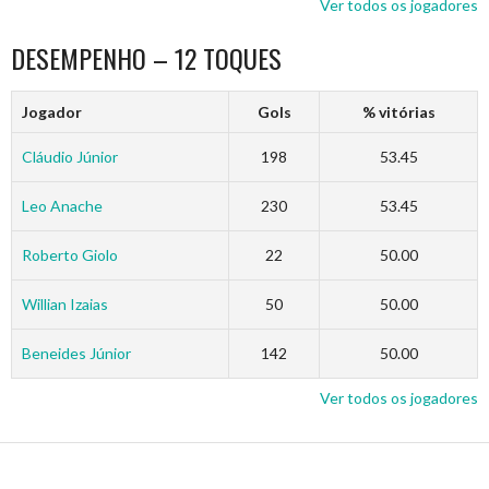
Ver todos os jogadores
DESEMPENHO – 12 TOQUES
Jogador
Gols
% vitórias
Cláudio Júnior
198
53.45
Leo Anache
230
53.45
Roberto Giolo
22
50.00
Willian Izaias
50
50.00
Beneides Júnior
142
50.00
Ver todos os jogadores