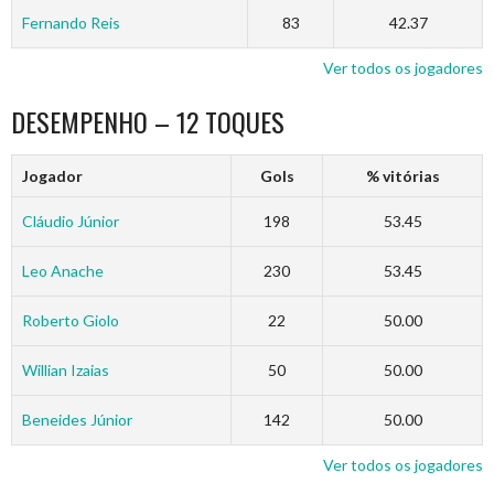
Fernando Reis
83
42.37
Ver todos os jogadores
DESEMPENHO – 12 TOQUES
Jogador
Gols
% vitórias
Cláudio Júnior
198
53.45
Leo Anache
230
53.45
Roberto Giolo
22
50.00
Willian Izaias
50
50.00
Beneides Júnior
142
50.00
Ver todos os jogadores