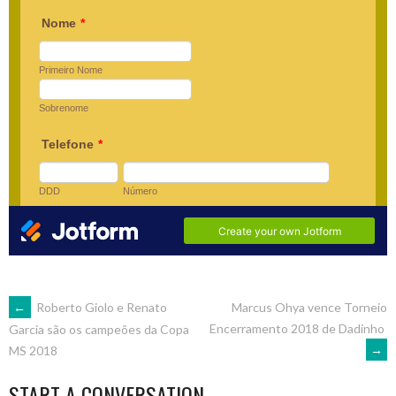
POST
←
Roberto Giolo e Renato
Marcus Ohya vence Torneio
Encerramento 2018 de Dadinho
Garcia são os campeões da Copa
→
MS 2018
NAVIGATION
START A CONVERSATION