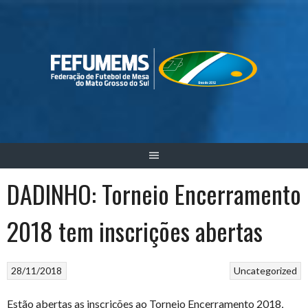
Skip
to
content
DADINHO: Torneio Encerramento
2018 tem inscrições abertas
28/11/2018
Uncategorized
Estão abertas as inscrições ao Torneio Encerramento 2018,