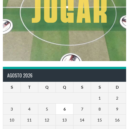
AGOSTO 2026
S
T
Q
Q
S
S
D
1
2
3
4
5
6
7
8
9
10
11
12
13
14
15
16