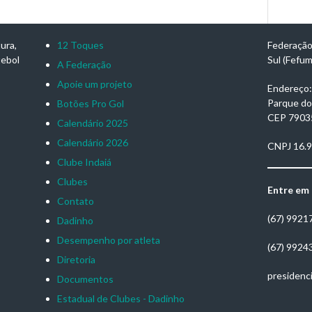
ura,
12 Toques
Federação
ebol
Sul (Fefu
A Federação
Apoie um projeto
Endereço: 
Parque do
Botões Pro Gol
CEP 7903
Calendário 2025
Calendário 2026
CNPJ 16.
Clube Indaiá
Clubes
Entre em
Contato
(67) 9921
Dadinho
Desempenho por atleta
(67) 9924
Diretoria
presidenc
Documentos
Estadual de Clubes - Dadinho