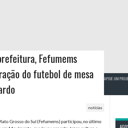
prefeitura, Fefumems
ação do futebol de mesa
12 TOQUES
CALENDÁRIO
ESTATÍSTICAS
INSCRIÇÕES
APOIE UM PROJ
ardo
notícias
ato Grosso do Sul (Fefumems) participou, no último
AGO