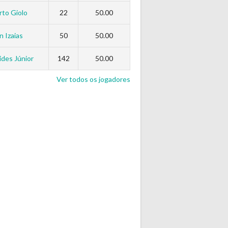
to Giolo
22
50.00
n Izaias
50
50.00
des Júnior
142
50.00
Ver todos os jogadores