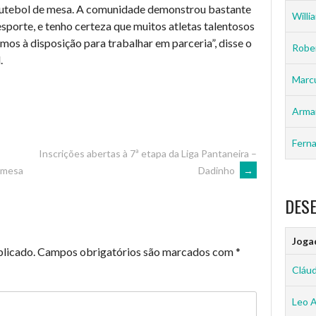
 futebol de mesa. A comunidade demonstrou bastante
Willia
esporte, e tenho certeza que muitos atletas talentosos
os à disposição para trabalhar em parceria”, disse o
Rober
.
Marc
Arma
Ferna
Inscrições abertas à 7ª etapa da Liga Pantaneira –
Dadinho
→
e mesa
DES
Joga
blicado.
Campos obrigatórios são marcados com
*
Cláud
Leo 