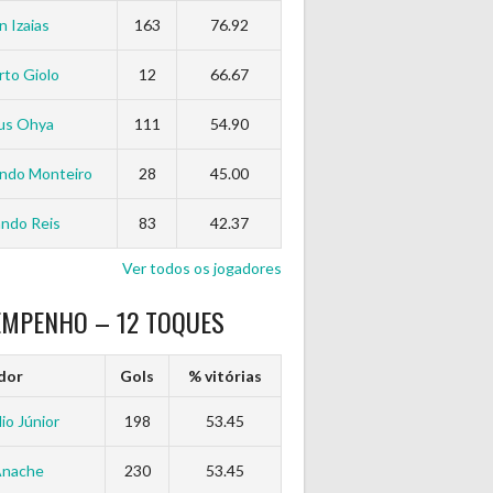
n Izaias
163
76.92
to Giolo
12
66.67
us Ohya
111
54.90
ndo Monteiro
28
45.00
ndo Reis
83
42.37
Ver todos os jogadores
EMPENHO – 12 TOQUES
dor
Gols
% vitórias
io Júnior
198
53.45
Anache
230
53.45