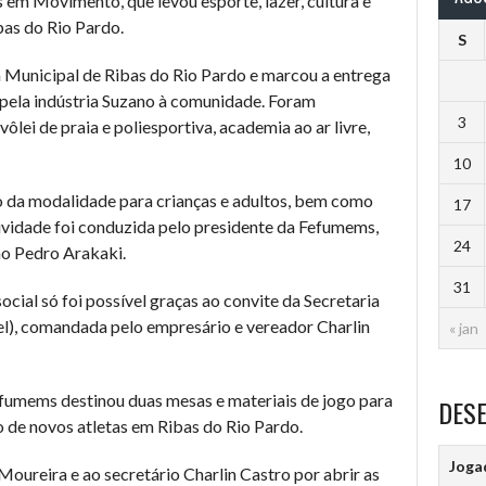
 em Movimento, que levou esporte, lazer, cultura e
bas do Rio Pardo.
S
ra Municipal de Ribas do Rio Pardo e marcou a entrega
pela indústria Suzano à comunidade. Foram
3
ôlei de praia e poliesportiva, academia ao ar livre,
10
a modalidade para crianças e adultos, bem como
17
tividade foi conduzida pelo presidente da Fefumems,
24
ão Pedro Arakaki.
31
cial só foi possível graças ao convite da Secretaria
el), comandada pelo empresário e vereador Charlin
« jan
Fefumems destinou duas mesas e materiais de jogo para
DES
o de novos atletas em Ribas do Rio Pardo.
Joga
ureira e ao secretário Charlin Castro por abrir as