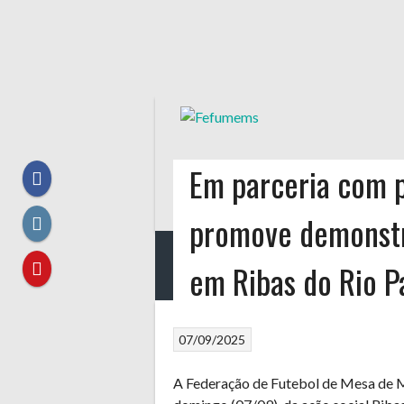
Skip
to
content
Em parceria com 
promove demonstr
HOME
A FEDERAÇÃO
CLUBES
DADINHO
em Ribas do Rio P
07/09/2025
A Federação de Futebol de Mesa de M