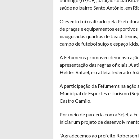
domingo (07/09), da ação social Ribas
saúde no bairro Santo Antônio, em Ri
O evento foi realizado pela Prefeitu
de praças e equipamentos esportivos 
inauguradas quadras de beach tennis, v
campo de futebol suíço e espaço kids.
A Fefumems promoveu demonstração d
apresentação das regras oficiais. A a
Hélder Rafael, e o atleta federado Jo
A participação da Fefumems na ação so
Municipal de Esportes e Turismo (Sej
Castro Camilo.
Por meio de parceria com a Sejel, a 
iniciar um projeto de desenvolviment
“Agradecemos ao prefeito Roberson Mo