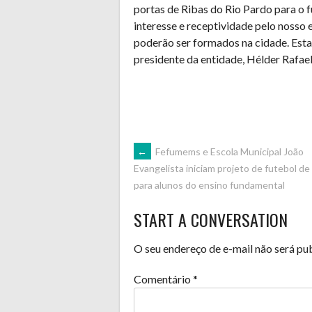
portas de Ribas do Rio Pardo para o
interesse e receptividade pelo nosso 
poderão ser formados na cidade. Estam
presidente da entidade, Hélder Rafael
POST
←
Fefumems e Escola Municipal João
Evangelista iniciam projeto de futebol d
para alunos do ensino fundamental
NAVIGATION
START A CONVERSATION
O seu endereço de e-mail não será pu
Comentário
*