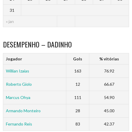
31
« jan
DESEMPENHO – DADINHO
Jogador
Gols
% vitórias
Willian Izaias
163
76.92
Roberto Giolo
12
66.67
Marcus Ohya
111
54.90
Armando Monteiro
28
45.00
Fernando Reis
83
42.37