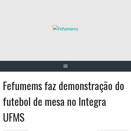
Skip
to
content
Fefumems faz demonstração do
futebol de mesa no Integra
UFMS