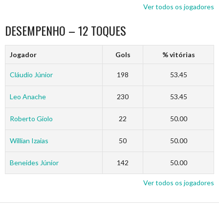
Ver todos os jogadores
DESEMPENHO – 12 TOQUES
Jogador
Gols
% vitórias
Cláudio Júnior
198
53.45
Leo Anache
230
53.45
Roberto Giolo
22
50.00
Willian Izaias
50
50.00
Beneides Júnior
142
50.00
Ver todos os jogadores