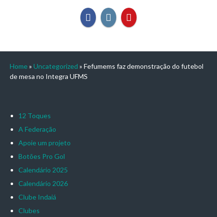
Home
»
Uncategorized
»
Fefumems faz demonstração do futebol
de mesa no Integra UFMS
12 Toques
A Federação
Apoie um projeto
Botões Pro Gol
Calendário 2025
Calendário 2026
Clube Indaiá
Clubes