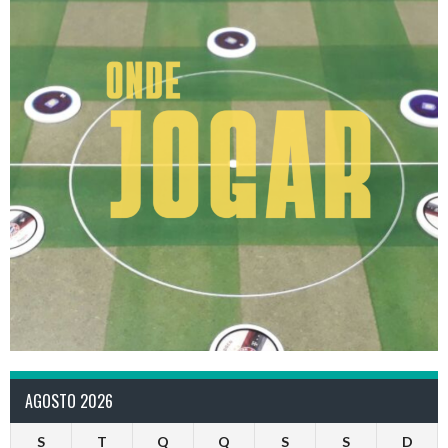
AGOSTO 2026
S
T
Q
Q
S
S
D