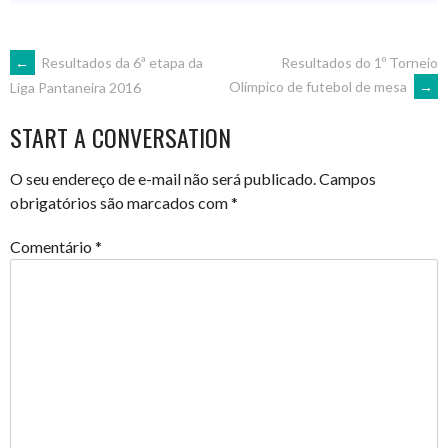
POST
←
Resultados da 6ª etapa da
Resultados do 1º Torneio
Olímpico de futebol de mesa
→
Liga Pantaneira 2016
NAVIGATION
START A CONVERSATION
O seu endereço de e-mail não será publicado.
Campos
obrigatórios são marcados com
*
Comentário
*