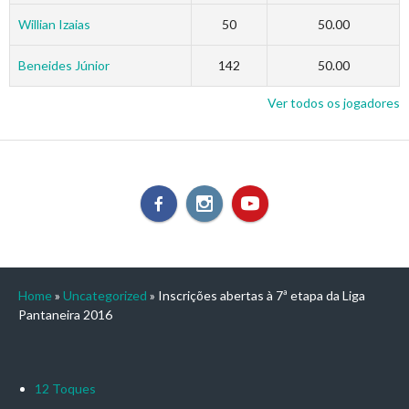
Willian Izaias
50
50.00
Beneides Júnior
142
50.00
Ver todos os jogadores
Home
»
Uncategorized
»
Inscrições abertas à 7ª etapa da Liga
Pantaneira 2016
12 Toques