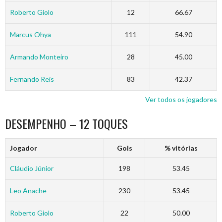
Roberto Giolo
12
66.67
Marcus Ohya
111
54.90
Armando Monteiro
28
45.00
Fernando Reis
83
42.37
Ver todos os jogadores
DESEMPENHO – 12 TOQUES
Jogador
Gols
% vitórias
Cláudio Júnior
198
53.45
Leo Anache
230
53.45
Roberto Giolo
22
50.00