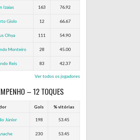
n Izaias
163
76.92
to Giolo
12
66.67
us Ohya
111
54.90
ndo Monteiro
28
45.00
ndo Reis
83
42.37
Ver todos os jogadores
EMPENHO – 12 TOQUES
dor
Gols
% vitórias
io Júnior
198
53.45
Anache
230
53.45