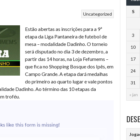
S
Uncategorized
Estão abertas as inscrições para a 9ª
3
etapa da Liga Pantaneira de futebol de
mesa – modalidade Dadinho. O torneio
10
será disputado no dia 3 de dezembro, a
partir das 14 horas, na Loja Fefumems –
17
que fica no Shopping Bosque dos Ipês, em
24
Campo Grande. A etapa dará medalhas
do primeiro ao quarto lugar e vale pontos
31
alidade Dadinho. Ao término das 10 etapas da
« jan
m troféu.
DES
Joga