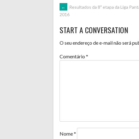
POST
←
Resultados da 8ª etapa da Liga Pant
2016
NAVIGATION
START A CONVERSATION
O seu endereço de e-mail não será pu
Comentário
*
Nome
*