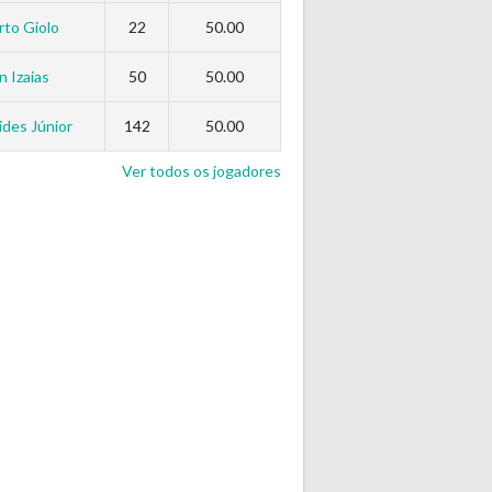
to Giolo
22
50.00
n Izaias
50
50.00
des Júnior
142
50.00
Ver todos os jogadores