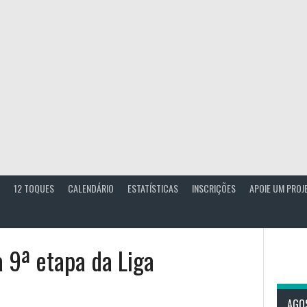
12 TOQUES
CALENDÁRIO
ESTATÍSTICAS
INSCRIÇÕES
APOIE UM PROJ
à 9ª etapa da Liga
AGO