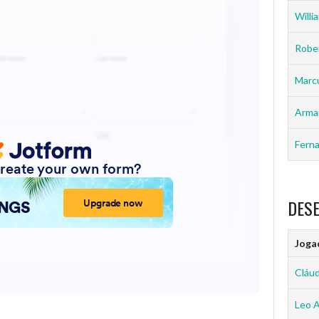
Willia
Rober
Marc
Arma
Ferna
DES
Joga
Cláud
Leo 