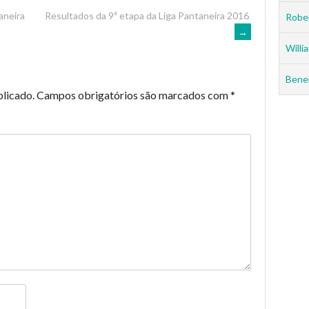
aneira
Resultados da 9ª etapa da Liga Pantaneira 2016
Rober
→
Willia
Benei
blicado.
Campos obrigatórios são marcados com
*