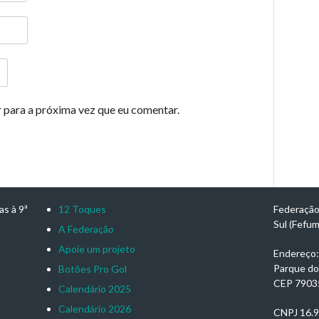
 para a próxima vez que eu comentar.
as à 9ª
12 Toques
Federação
Sul (Fefu
A Federação
Apoie um projeto
Endereço: 
Parque do
Botões Pro Gol
CEP 7903
Calendário 2025
Calendário 2026
CNPJ 16.