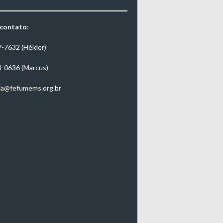
 contato:
7-7632 (Hélder)
3-0636 (Marcus)
ia@fefumems.org.br