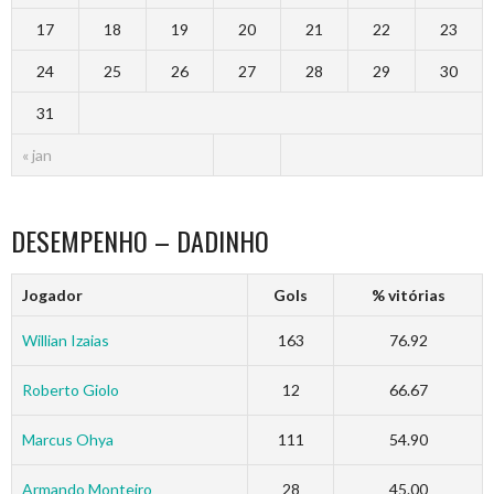
17
18
19
20
21
22
23
24
25
26
27
28
29
30
31
« jan
DESEMPENHO – DADINHO
Jogador
Gols
% vitórias
Willian Izaias
163
76.92
Roberto Giolo
12
66.67
Marcus Ohya
111
54.90
Armando Monteiro
28
45.00