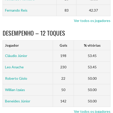
Fernando Reis
83
42.37
Ver todos os jogadores
DESEMPENHO – 12 TOQUES
Jogador
Gols
% vitórias
Cláudio Júnior
198
53.45
Leo Anache
230
53.45
Roberto Giolo
22
50.00
Willian Izaias
50
50.00
Beneides Júnior
142
50.00
Ver todos os jogadores