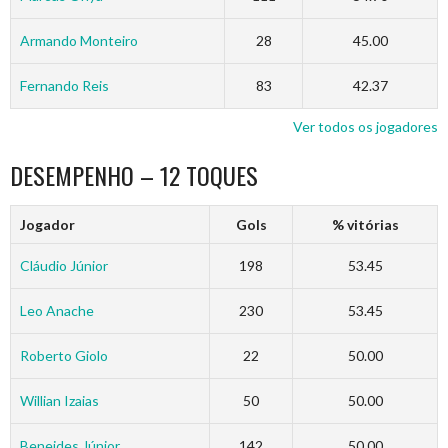
Armando Monteiro
28
45.00
Fernando Reis
83
42.37
Ver todos os jogadores
DESEMPENHO – 12 TOQUES
Jogador
Gols
% vitórias
Cláudio Júnior
198
53.45
Leo Anache
230
53.45
Roberto Giolo
22
50.00
Willian Izaias
50
50.00
Beneides Júnior
142
50.00