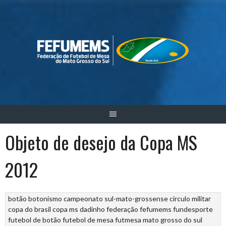
Skip
to
content
Objeto de desejo da Copa MS
2012
botão
botonismo
campeonato sul-mato-grossense
círculo militar
copa do brasil
copa ms
dadinho
federação
fefumems
fundesporte
futebol de botão
futebol de mesa
futmesa
mato grosso do sul