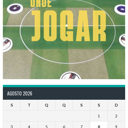
AGOSTO 2026
S
T
Q
Q
S
S
D
1
2
3
4
5
6
7
8
9