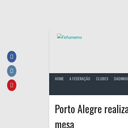
Skip
to
content
HOME
A FEDERAÇÃO
CLUBES
DADINHO
Porto Alegre realiz
mesa