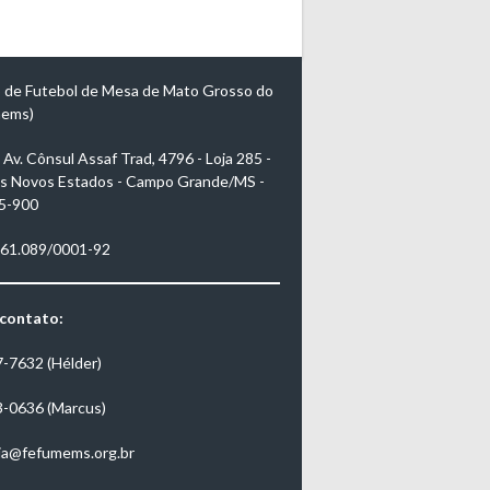
 de Futebol de Mesa de Mato Grosso do
mems)
Av. Cônsul Assaf Trad, 4796 - Loja 285 -
s Novos Estados - Campo Grande/MS -
5-900
961.089/0001-92
 contato:
7-7632 (Hélder)
3-0636 (Marcus)
ia@fefumems.org.br