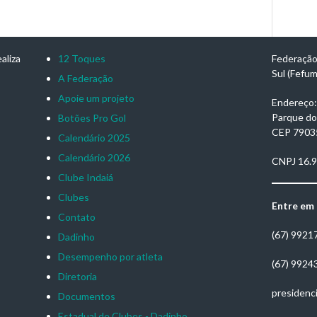
aliza
12 Toques
Federação
Sul (Fefu
A Federação
Apoie um projeto
Endereço: 
Parque do
Botões Pro Gol
CEP 7903
Calendário 2025
Calendário 2026
CNPJ 16.
Clube Indaiá
Clubes
Entre em
Contato
(67) 9921
Dadinho
Desempenho por atleta
(67) 9924
Diretoria
presidenc
Documentos
Estadual de Clubes - Dadinho