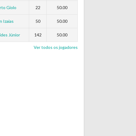
to Giolo
22
50.00
n Izaias
50
50.00
des Júnior
142
50.00
Ver todos os jogadores