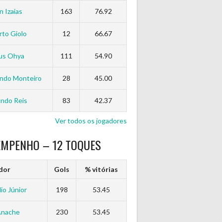
n Izaias
163
76.92
to Giolo
12
66.67
us Ohya
111
54.90
ndo Monteiro
28
45.00
ndo Reis
83
42.37
Ver todos os jogadores
EMPENHO – 12 TOQUES
dor
Gols
% vitórias
io Júnior
198
53.45
Anache
230
53.45