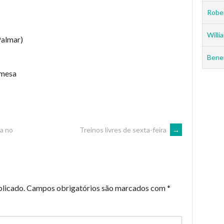
Rober
Willia
Palmar)
Benei
tmesa
a no
Treinos livres de sexta-feira
→
blicado.
Campos obrigatórios são marcados com
*