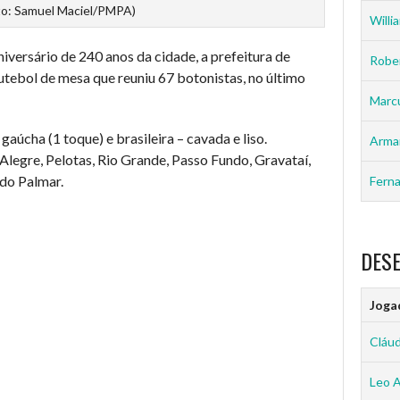
to: Samuel Maciel/PMPA)
Willia
iversário de 240 anos da cidade, a prefeitura de
Rober
utebol de mesa que reuniu 67 botonistas, no último
Marc
aúcha (1 toque) e brasileira – cavada e liso.
Arma
legre, Pelotas, Rio Grande, Passo Fundo, Gravataí,
 do Palmar.
Ferna
DES
Joga
Cláud
Leo 