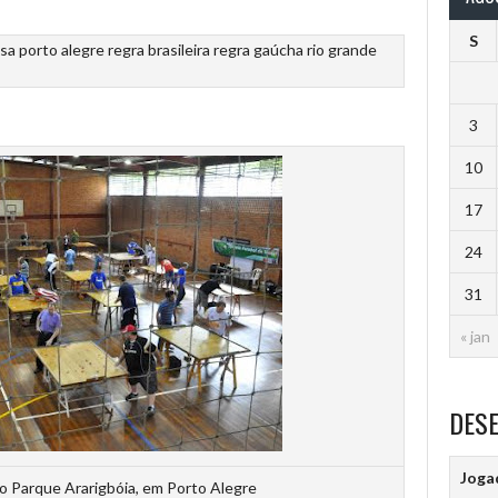
S
sa
porto alegre
regra brasileira
regra gaúcha
rio grande
3
10
17
24
31
« jan
DES
Joga
o Parque Ararigbóia, em Porto Alegre