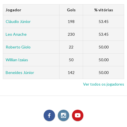
Jogador
Gols
% vitórias
Cláudio Júnior
198
53.45
Leo Anache
230
53.45
Roberto Giolo
22
50.00
Willian Izaias
50
50.00
Beneides Júnior
142
50.00
Ver todos os jogadores