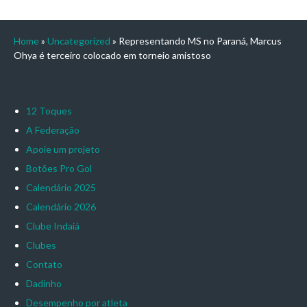
Home
»
Uncategorized
»
Representando MS no Paraná, Marcus
Ohya é terceiro colocado em torneio amistoso
12 Toques
A Federação
Apoie um projeto
Botões Pro Gol
Calendário 2025
Calendário 2026
Clube Indaiá
Clubes
Contato
Dadinho
Desempenho por atleta