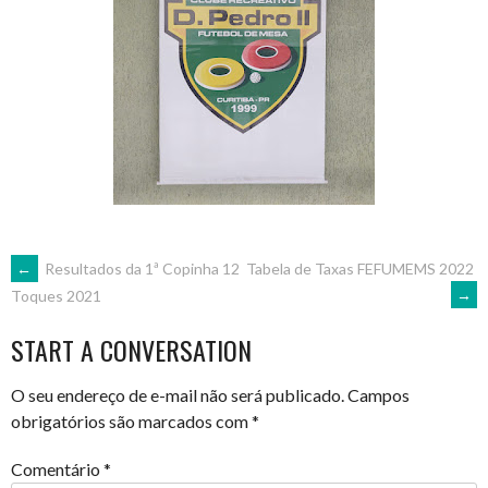
POST
←
Resultados da 1ª Copinha 12
Tabela de Taxas FEFUMEMS 2022
→
Toques 2021
NAVIGATION
START A CONVERSATION
O seu endereço de e-mail não será publicado.
Campos
obrigatórios são marcados com
*
Comentário
*