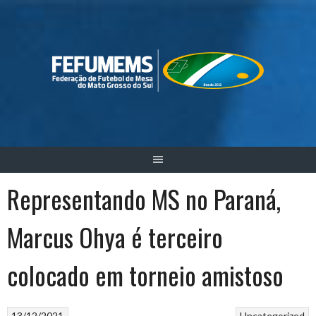
Skip
to
content
Representando MS no Paraná,
Marcus Ohya é terceiro
colocado em torneio amistoso
13/12/2021
Uncategorized