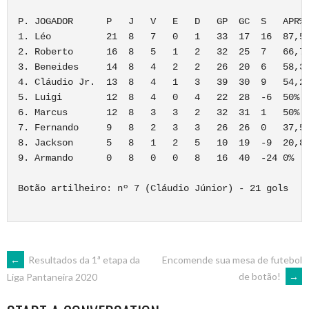
P. JOGADOR      P   J   V   E   D   GP  GC  S   APR%

1. Léo          21  8   7   0   1   33  17  16  87,5%
2. Roberto      16  8   5   1   2   32  25  7   66,7%
3. Beneides     14  8   4   2   2   26  20  6   58,3%
4. Cláudio Jr.  13  8   4   1   3   39  30  9   54,2%
5. Luigi        12  8   4   0   4   22  28  -6  50%

6. Marcus       12  8   3   3   2   32  31  1   50%

7. Fernando     9   8   2   3   3   26  26  0   37,5%
8. Jackson      5   8   1   2   5   10  19  -9  20,8%
9. Armando      0   8   0   0   8   16  40  -24 0%

Botão artilheiro: nº 7 (Cláudio Júnior) - 21 gols

POST
←
Resultados da 1ª etapa da
Encomende sua mesa de futebol
de botão!
→
Liga Pantaneira 2020
NAVIGATION