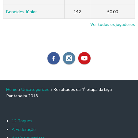
Beneides Júnior
142
50.00
Ver todos os jogadores
Home
»
Uncategorized
»
Resultados da 4ª etapa da Liga
Pantaneira 2018
12 Toques
A Federação
Apoie um projeto