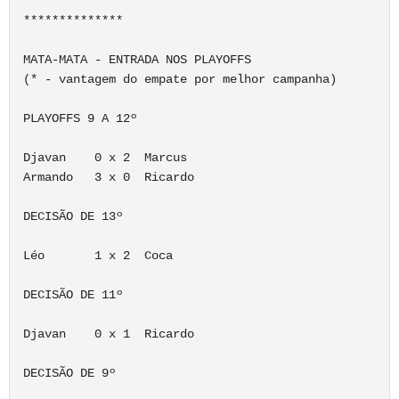
**************

MATA-MATA - ENTRADA NOS PLAYOFFS

(* - vantagem do empate por melhor campanha)

PLAYOFFS 9 A 12º

Djavan    0 x 2  Marcus

Armando   3 x 0  Ricardo

DECISÃO DE 13º

Léo       1 x 2  Coca

DECISÃO DE 11º 

Djavan    0 x 1  Ricardo

DECISÃO DE 9º
