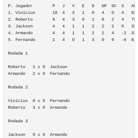
P. Jogador        P   J   V   E   D   GP  GC  S   APR
1. Vinícius       10  4   3   1   0   4   0   4   83,
2. Roberto        9   4   3   0   1   6   2   4   75%
3. Jackson        4   4   1   1   2   2   2   0   33,
4. Armando        4   4   1   1   2   2   4   -2  33,
5. Fernando       1   4   0   1   3   0   6   -6  8,3
Rodada 1

Roberto   1 x 0  Jackson

Armando   2 x 0  Fernando

Rodada 2

Vinícius  0 x 0  Fernando

Roberto   3 x 0  Armando

Rodada 3

Jackson   0 x 0  Armando
