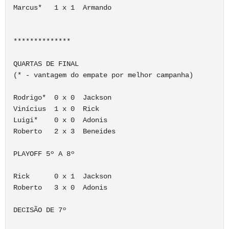
Marcus*   1 x 1  Armando

**************

QUARTAS DE FINAL

(* - vantagem do empate por melhor campanha)

Rodrigo*  0 x 0  Jackson

Vinícius  1 x 0  Rick

Luigi*    0 x 0  Adonis

Roberto   2 x 3  Beneides

PLAYOFF 5º A 8º

Rick      0 x 1  Jackson

Roberto   3 x 0  Adonis

DECISÃO DE 7º
