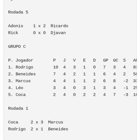
Rodada 5

Adonis    1 x 2  Ricardo

Rick      0 x 0  Djavan

GRUPO C

P. Jogador        P   J   V   E   D   GP  GC  S   APR
1. Rodrigo        10  4   3   1   0   7   3   4   83,
2. Beneides       7   4   2   1   1   6   4   2   58,
3. Marcus         4   4   1   1   2   6   8   -2  33,
4. Léo            3   4   0   3   1   3   4   -1  25%
5. Coca           2   4   0   2   2   4   7   -3  16,
Rodada 1

Coca     2 x 3  Marcus

Rodrigo  2 x 1  Beneides
