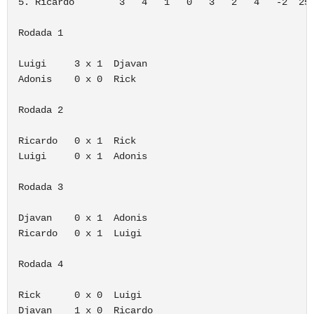
5. Ricardo        3   4   1   0   3   2   4   -2  25%
Rodada 1

Luigi     3 x 1  Djavan

Adonis    0 x 0  Rick

Rodada 2

Ricardo   0 x 1  Rick

Luigi     0 x 1  Adonis

Rodada 3

Djavan    0 x 1  Adonis

Ricardo   0 x 1  Luigi

Rodada 4

Rick      0 x 0  Luigi

Djavan    1 x 0  Ricardo
