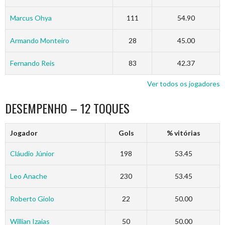
Marcus Ohya
111
54.90
Armando Monteiro
28
45.00
Fernando Reis
83
42.37
Ver todos os jogadores
DESEMPENHO – 12 TOQUES
Jogador
Gols
% vitórias
Cláudio Júnior
198
53.45
Leo Anache
230
53.45
Roberto Giolo
22
50.00
Willian Izaias
50
50.00