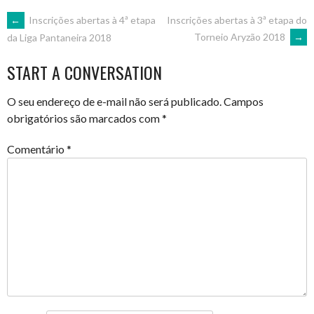
POST
←
Inscrições abertas à 4ª etapa
Inscrições abertas à 3ª etapa do
Torneio Aryzão 2018
→
da Liga Pantaneira 2018
NAVIGATION
START A CONVERSATION
O seu endereço de e-mail não será publicado.
Campos
obrigatórios são marcados com
*
Comentário
*