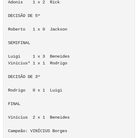
Adonis    1 x 2  Rick

DECISÃO DE 5º

Roberto   1 x 0  Jackson

SEMIFINAL

Luigi     1 x 3  Beneides

Vinícius* 1 x 1  Rodrigo

DECISÃO DE 3º

Rodrigo   0 x 1  Luigi

FINAL

Vinícius  2 x 1  Beneides

Campeão: VINÍCIUS Borges
