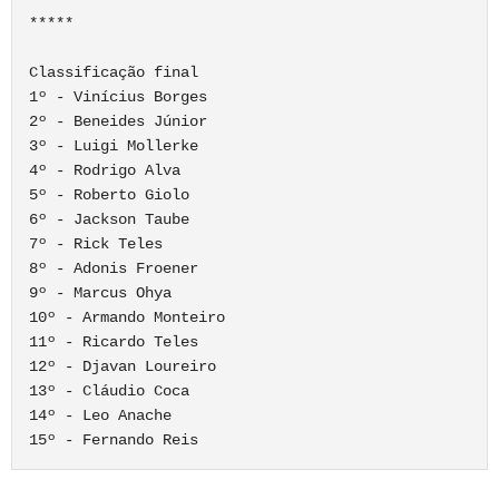
*****

Classificação final

1º - Vinícius Borges

2º - Beneides Júnior

3º - Luigi Mollerke

4º - Rodrigo Alva

5º - Roberto Giolo

6º - Jackson Taube

7º - Rick Teles

8º - Adonis Froener

9º - Marcus Ohya

10º - Armando Monteiro

11º - Ricardo Teles

12º - Djavan Loureiro

13º - Cláudio Coca

14º - Leo Anache
