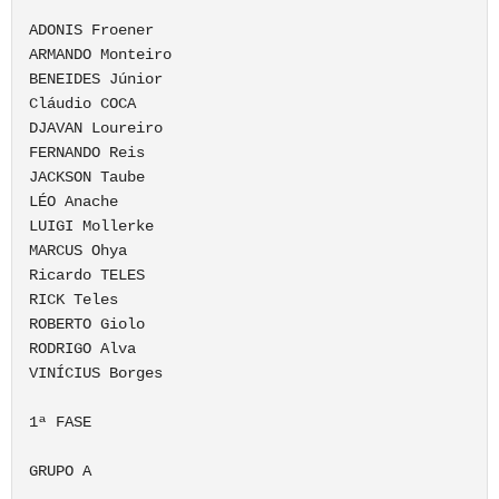
ADONIS Froener

ARMANDO Monteiro

BENEIDES Júnior

Cláudio COCA

DJAVAN Loureiro

FERNANDO Reis

JACKSON Taube

LÉO Anache

LUIGI Mollerke

MARCUS Ohya

Ricardo TELES

RICK Teles

ROBERTO Giolo

RODRIGO Alva

VINÍCIUS Borges

1ª FASE

GRUPO A
