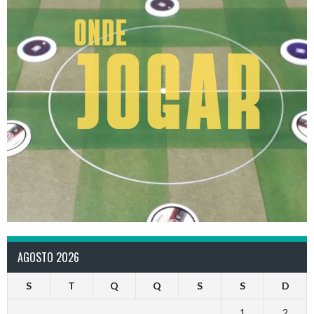
AGOSTO 2026
S
T
Q
Q
S
S
D
1
2