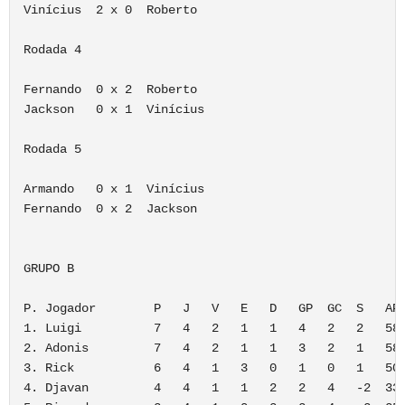
Vinícius  2 x 0  Roberto

Rodada 4

Fernando  0 x 2  Roberto

Jackson   0 x 1  Vinícius

Rodada 5

Armando   0 x 1  Vinícius

Fernando  0 x 2  Jackson

GRUPO B

P. Jogador        P   J   V   E   D   GP  GC  S   APR
1. Luigi          7   4   2   1   1   4   2   2   58,
2. Adonis         7   4   2   1   1   3   2   1   58,
3. Rick           6   4   1   3   0   1   0   1   50%
4. Djavan         4   4   1   1   2   2   4   -2  33,