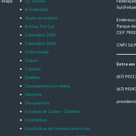
ª etapa
12 Toques
Federação
Sul (Fefu
A Federação
Apoie um projeto
Endereço: 
Parque do
Botões Pro Gol
CEP 7903
Calendário 2025
Calendário 2026
CNPJ 16.
Clube Indaiá
Clubes
Entre em
Contato
(67) 9921
Dadinho
Desempenho por atleta
(67) 9924
Diretoria
presidenc
Documentos
Estadual de Clubes - Dadinho
Estatísticas
Estatísticas de torneios amistosos