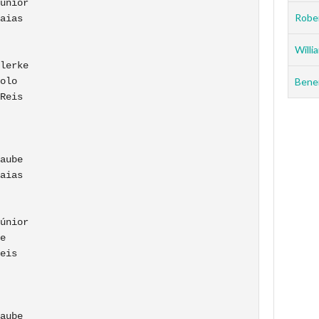
únior

Rober
aias

Willia
lerke

olo

Benei
Reis

aube

aias

únior

e

eis

aube
