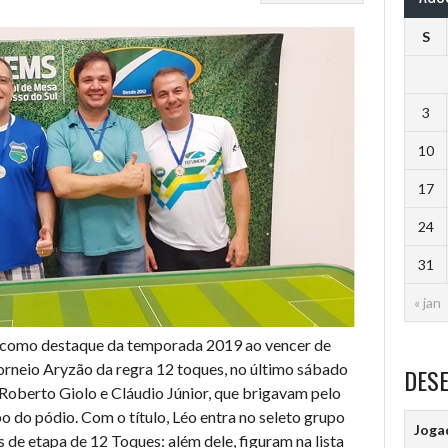
S
3
10
17
24
31
« jan
 como destaque da temporada 2019 ao vencer de
Torneio Aryzão da regra 12 toques, no último sábado
DES
oberto Giolo e Cláudio Júnior, que brigavam pelo
po do pódio. Com o título, Léo entra no seleto grupo
Joga
s de etapa de 12 Toques: além dele, figuram na lista