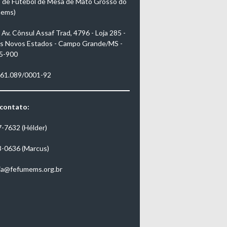
 de Futebol de Mesa de Mato Grosso do
mems)
Av. Cônsul Assaf Trad, 4796 - Loja 285 -
s Novos Estados - Campo Grande/MS -
5-900
961.089/0001-92
 contato:
7-7632 (Hélder)
3-0636 (Marcus)
ia@fefumems.org.br