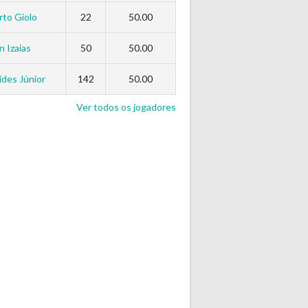
to Giolo
22
50.00
n Izaias
50
50.00
des Júnior
142
50.00
Ver todos os jogadores