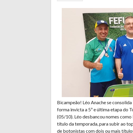
Bicampeão! Léo Anache se consolida
forma invicta a 5ª e última etapa do 
(05/10). Léo desbancou nomes como R
título da temporada, para subir ao to
de botonistas com dois ou mais título