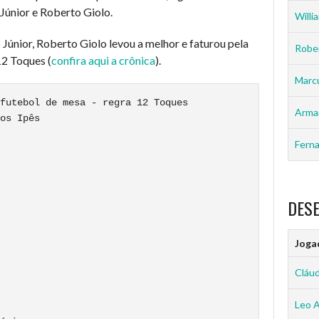
Júnior e Roberto Giolo.
Willia
Júnior, Roberto Giolo levou a melhor e faturou pela
Rober
12 Toques (
confira aqui a crônica
).
Marc
futebol de mesa - regra 12 Toques

Arma
os Ipês

Ferna
DES
Joga
Cláud
Leo 