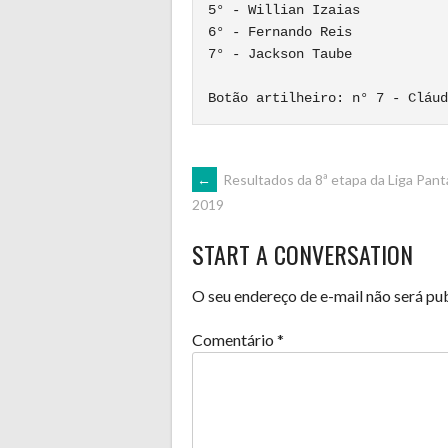
5° - Willian Izaias

6° - Fernando Reis

7° - Jackson Taube

POST
←
Resultados da 8ª etapa da Liga Pant
2019
NAVIGATION
START A CONVERSATION
O seu endereço de e-mail não será pu
Comentário
*