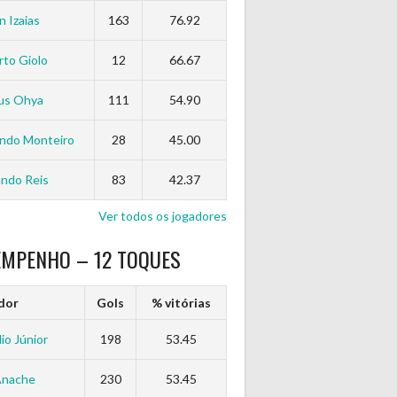
n Izaias
163
76.92
to Giolo
12
66.67
us Ohya
111
54.90
ndo Monteiro
28
45.00
ndo Reis
83
42.37
Ver todos os jogadores
EMPENHO – 12 TOQUES
dor
Gols
% vitórias
io Júnior
198
53.45
Anache
230
53.45