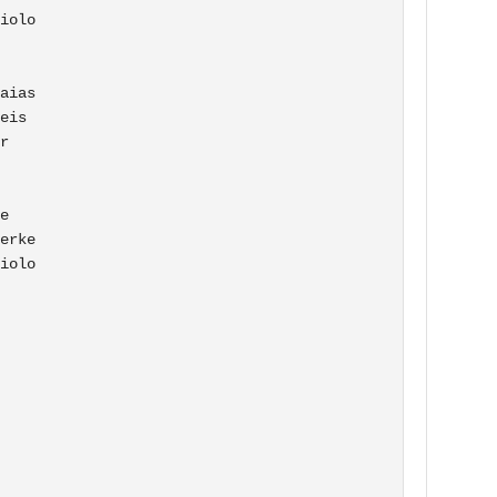
iolo

aias

eis

r

e

erke

iolo
