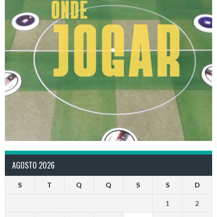
AGOSTO 2026
S
T
Q
Q
S
S
D
1
2