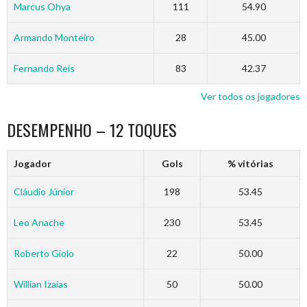
Marcus Ohya
111
54.90
Armando Monteiro
28
45.00
Fernando Reis
83
42.37
Ver todos os jogadores
DESEMPENHO – 12 TOQUES
Jogador
Gols
% vitórias
Cláudio Júnior
198
53.45
Leo Anache
230
53.45
Roberto Giolo
22
50.00
Willian Izaias
50
50.00