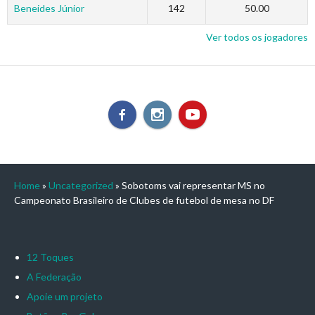
Beneides Júnior
142
50.00
Ver todos os jogadores
Home
»
Uncategorized
»
Sobotoms vai representar MS no
Campeonato Brasileiro de Clubes de futebol de mesa no DF
12 Toques
A Federação
Apoie um projeto