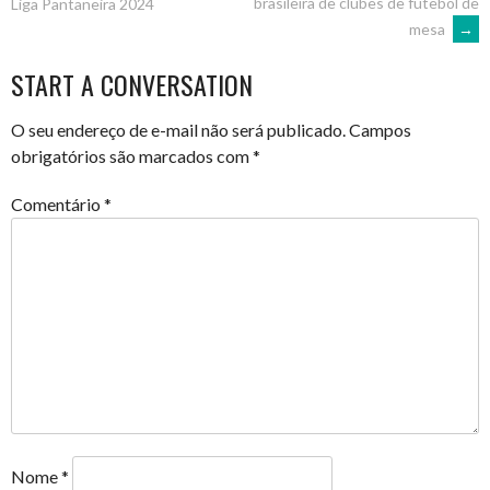
brasileira de clubes de futebol de
Liga Pantaneira 2024
mesa
→
NAVIGATION
START A CONVERSATION
O seu endereço de e-mail não será publicado.
Campos
obrigatórios são marcados com
*
Comentário
*
Nome
*