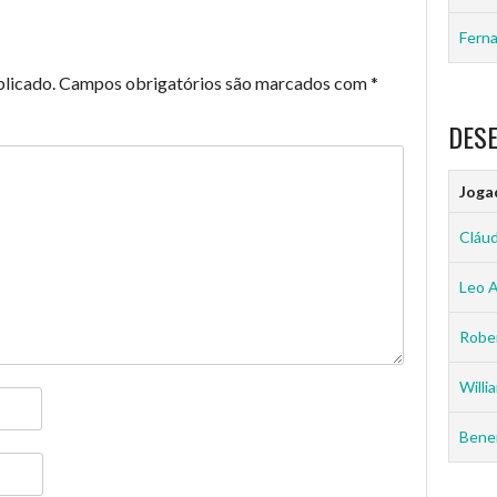
Ferna
blicado.
Campos obrigatórios são marcados com
*
DES
Joga
Cláud
Leo 
Rober
Willia
Benei