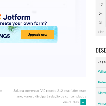
17
24
31
« jan
DES
Joga
Willia
Rober
de
Saiu na imprensa: FAE recebe 212 inscrições este
Marc
ano; Funesp divulgará relação de contemplados
s
em 60 dias
→
Arma