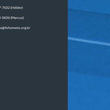
7-7632 (Hélder)
3-0636 (Marcus)
ia@fefumems.org.br