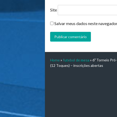
Site
Salvar meus dados neste navegador
Home
»
futebol de mesa
»
6º Torneio Pró
(12 Toques) – inscrições abertas