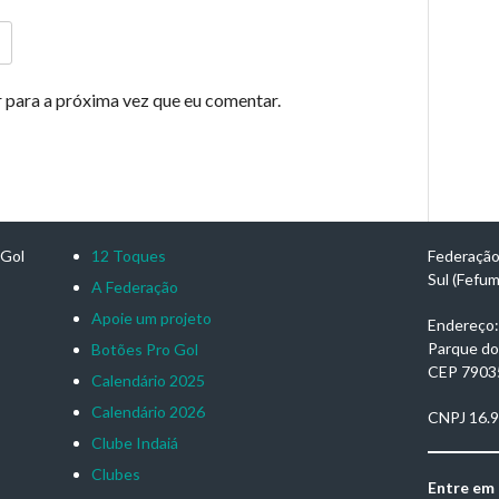
 para a próxima vez que eu comentar.
-Gol
12 Toques
Federação
Sul (Fefu
A Federação
Apoie um projeto
Endereço: 
Parque do
Botões Pro Gol
CEP 7903
Calendário 2025
Calendário 2026
CNPJ 16.
Clube Indaiá
Clubes
Entre em