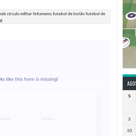
nde
círculo militar
fefumems
futebol de botão
futebol de
ng
AGO
S
3
10