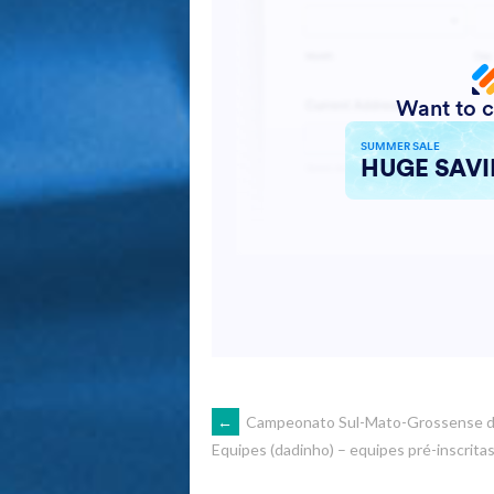
POST
←
Campeonato Sul-Mato-Grossense 
Equipes (dadinho) – equipes pré-inscrita