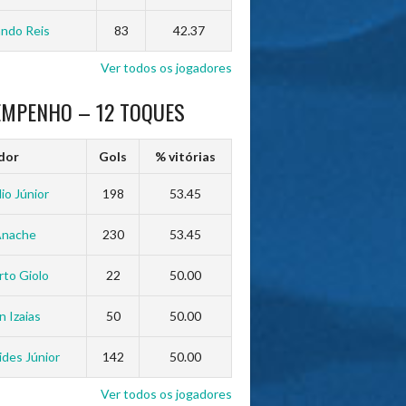
ndo Reis
83
42.37
Ver todos os jogadores
EMPENHO – 12 TOQUES
dor
Gols
% vitórias
io Júnior
198
53.45
Anache
230
53.45
to Giolo
22
50.00
n Izaias
50
50.00
des Júnior
142
50.00
Ver todos os jogadores