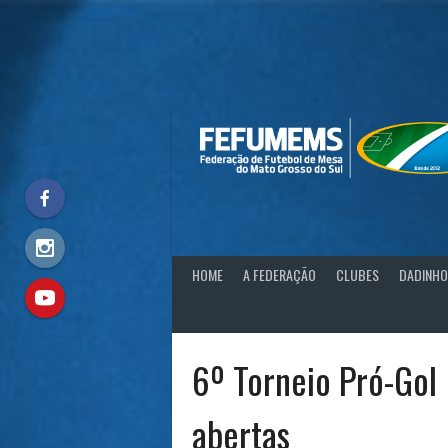
Skip
to
content
HOME
A FEDERAÇÃO
CLUBES
DADINHO
6º Torneio Pró-Gol 
abertas