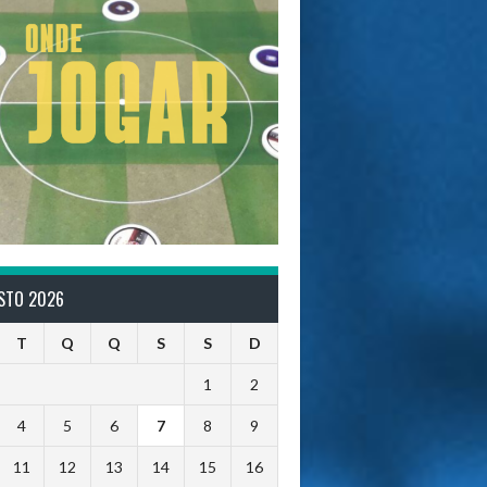
STO 2026
T
Q
Q
S
S
D
1
2
4
5
6
7
8
9
11
12
13
14
15
16