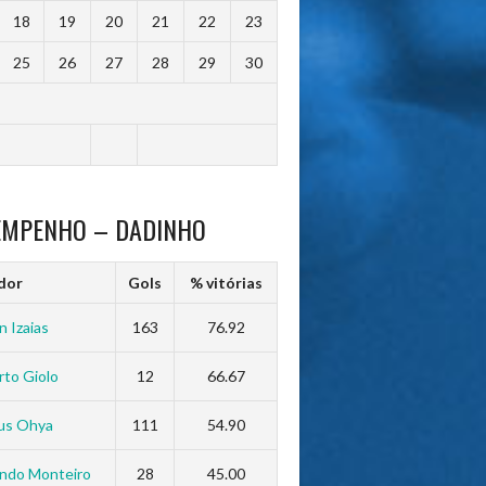
18
19
20
21
22
23
25
26
27
28
29
30
EMPENHO – DADINHO
dor
Gols
% vitórias
n Izaias
163
76.92
to Giolo
12
66.67
us Ohya
111
54.90
ndo Monteiro
28
45.00