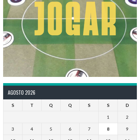
AGOSTO 2026
S
T
Q
Q
S
S
D
1
2
3
4
5
6
7
8
9