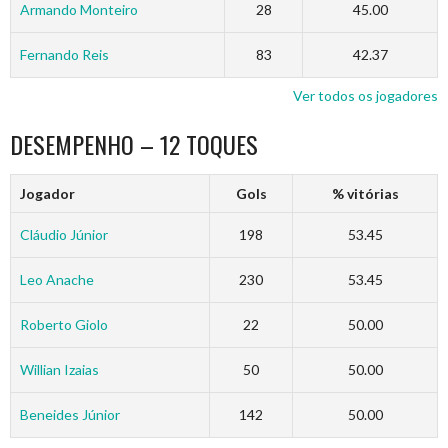
Armando Monteiro
28
45.00
Fernando Reis
83
42.37
Ver todos os jogadores
DESEMPENHO – 12 TOQUES
Jogador
Gols
% vitórias
Cláudio Júnior
198
53.45
Leo Anache
230
53.45
Roberto Giolo
22
50.00
Willian Izaias
50
50.00
Beneides Júnior
142
50.00