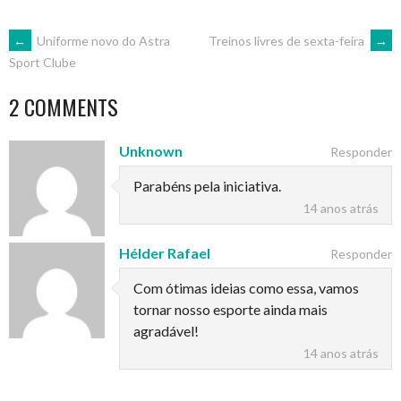
POST
←
Uniforme novo do Astra
Treinos livres de sexta-feira
→
Sport Clube
NAVIGATION
2 COMMENTS
Unknown
Responder
Parabéns pela iniciativa.
14 anos atrás
Hélder Rafael
Responder
Com ótimas ideias como essa, vamos
tornar nosso esporte ainda mais
agradável!
14 anos atrás