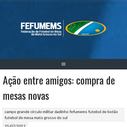
Skip
to
content
Ação entre amigos: compra de
mesas novas
campo grande
círculo militar
dadinho
fefumems
futebol de botão
futebol de mesa
mato grosso do sul
25/07/2012