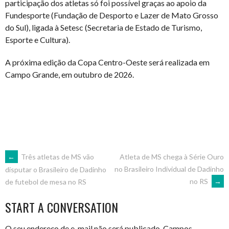
participação dos atletas só foi possível graças ao apoio da
Fundesporte (Fundação de Desporto e Lazer de Mato Grosso
do Sul), ligada à Setesc (Secretaria de Estado de Turismo,
Esporte e Cultura).
A próxima edição da Copa Centro-Oeste será realizada em
Campo Grande, em outubro de 2026.
POST
←
Três atletas de MS vão
Atleta de MS chega à Série Ouro
no Brasileiro Individual de Dadinho
disputar o Brasileiro de Dadinho
no RS
→
de futebol de mesa no RS
NAVIGATION
START A CONVERSATION
O seu endereço de e-mail não será publicado.
Campos