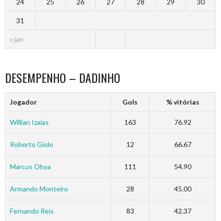
24
25
26
27
28
29
30
31
« jan
DESEMPENHO – DADINHO
Jogador
Gols
% vitórias
Willian Izaias
163
76.92
Roberto Giolo
12
66.67
Marcus Ohya
111
54.90
Armando Monteiro
28
45.00
Fernando Reis
83
42.37