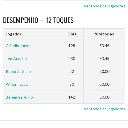
Ver todos os jogadores
DESEMPENHO – 12 TOQUES
Jogador
Gols
% vitórias
Cláudio Júnior
198
53.45
Leo Anache
230
53.45
Roberto Giolo
22
50.00
Willian Izaias
50
50.00
Beneides Júnior
142
50.00
Ver todos os jogadores