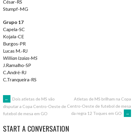
César-RS
Stumpf-MG
Grupo 17
Capela-SC
Kojala-CE
Burgos-PR
Lucas M.-RJ
Willian Izaias-MS
J.Ramalho-SP
C.André-RJ
C.Tranqueira-RS
POST
←
Dois atletas de MS vão
Atletas de MS brilham na Copa
Centro-Oeste de futebol de mesa
disputar a Copa Centro-Oeste de
da regra 12 Toques em GO
→
futebol de mesa em GO
NAVIGATION
START A CONVERSATION