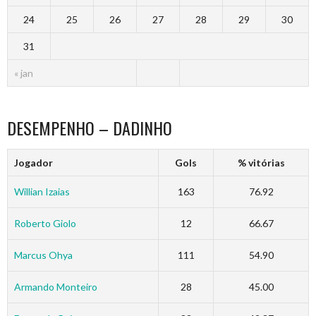
24
25
26
27
28
29
30
31
« jan
DESEMPENHO – DADINHO
Jogador
Gols
% vitórias
Willian Izaias
163
76.92
Roberto Giolo
12
66.67
Marcus Ohya
111
54.90
Armando Monteiro
28
45.00