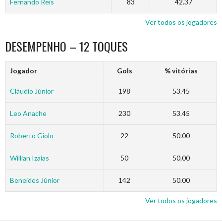
Fernando Reis
83
42.37
Ver todos os jogadores
DESEMPENHO – 12 TOQUES
Jogador
Gols
% vitórias
Cláudio Júnior
198
53.45
Leo Anache
230
53.45
Roberto Giolo
22
50.00
Willian Izaias
50
50.00
Beneides Júnior
142
50.00
Ver todos os jogadores