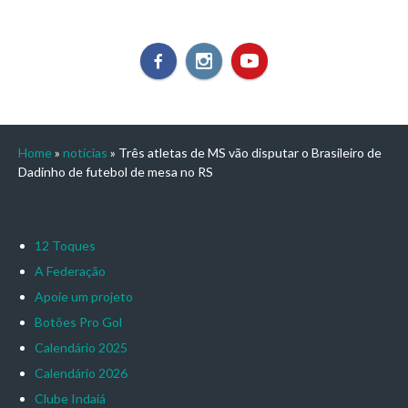
Home
»
notícias
»
Três atletas de MS vão disputar o Brasileiro de
Dadinho de futebol de mesa no RS
12 Toques
A Federação
Apoie um projeto
Botões Pro Gol
Calendário 2025
Calendário 2026
Clube Indaiá