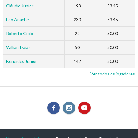
Cláudio Júnior
198
53.45
Leo Anache
230
53.45
Roberto Giolo
22
50.00
Willian Izaias
50
50.00
Beneides Júnior
142
50.00
Ver todos os jogadores