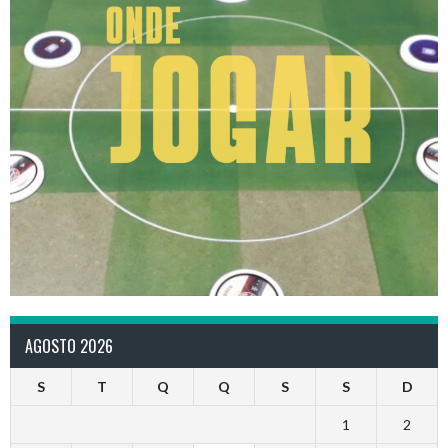
AGOSTO 2026
S
T
Q
Q
S
S
D
1
2