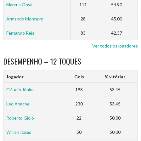
Marcus Ohya
111
54.90
Armando Monteiro
28
45.00
Fernando Reis
83
42.37
Ver todos os jogadores
DESEMPENHO – 12 TOQUES
Jogador
Gols
% vitórias
Cláudio Júnior
198
53.45
Leo Anache
230
53.45
Roberto Giolo
22
50.00
Willian Izaias
50
50.00