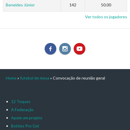
Beneides Júnior
142
50.00
Ver todos os jogadores
Home
»
futebol de mesa
»
Convocação de reunião geral
12 Toques
A Federação
Apoie um projeto
Botões Pro Gol