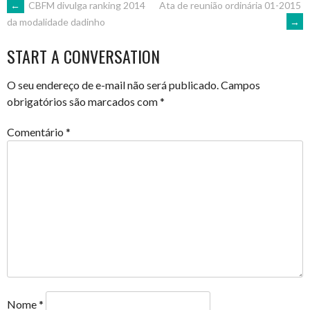
POST
←
CBFM divulga ranking 2014
Ata de reunião ordinária 01-2015
→
da modalidade dadinho
NAVIGATION
START A CONVERSATION
O seu endereço de e-mail não será publicado.
Campos
obrigatórios são marcados com
*
Comentário
*
Nome
*