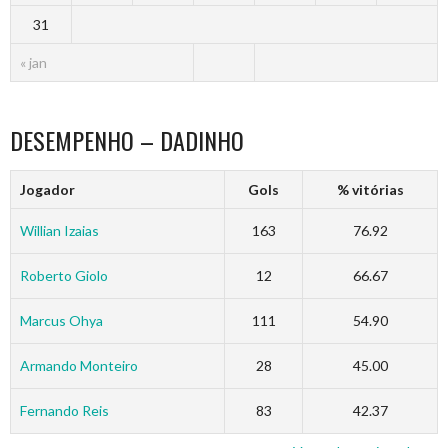
31
« jan
DESEMPENHO – DADINHO
Jogador
Gols
% vitórias
Willian Izaias
163
76.92
Roberto Giolo
12
66.67
Marcus Ohya
111
54.90
Armando Monteiro
28
45.00
Fernando Reis
83
42.37