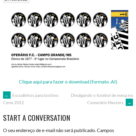
Clique aqui para fazer o download (formato .AI)
POST
←
Escudinhos para botões:
Divulgando o futebol de mesa no
Comerário Masters
→
Cene 2012
NAVIGATION
START A CONVERSATION
O seu endereço de e-mail não será publicado.
Campos