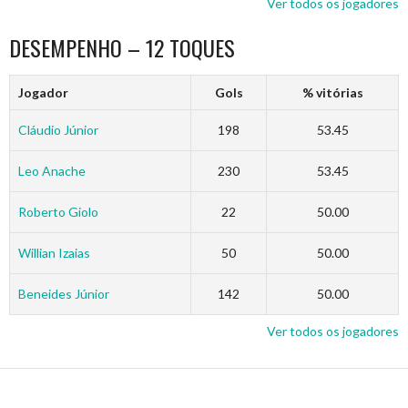
Ver todos os jogadores
DESEMPENHO – 12 TOQUES
Jogador
Gols
% vitórias
Cláudio Júnior
198
53.45
Leo Anache
230
53.45
Roberto Giolo
22
50.00
Willian Izaias
50
50.00
Beneides Júnior
142
50.00
Ver todos os jogadores