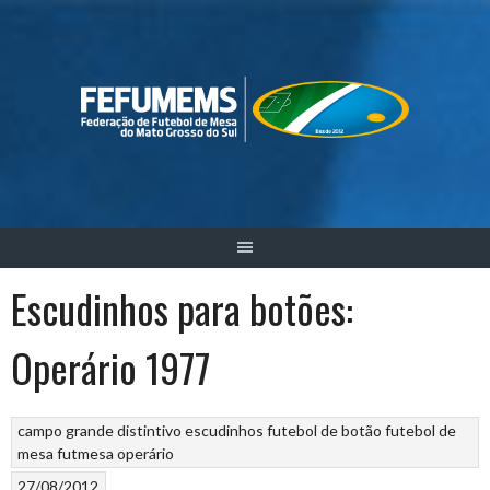
Skip
to
content
Escudinhos para botões:
Operário 1977
campo grande
distintivo
escudinhos
futebol de botão
futebol de
mesa
futmesa
operário
27/08/2012