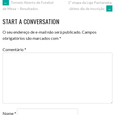
POST
←
Torneio Aberto de Futebol
1ª etapa da Liga Pantaneira:
último dia de inscrição
→
de Mesa – Resultados
NAVIGATION
START A CONVERSATION
O seu endereço de e-mail não será publicado.
Campos
obrigatórios são marcados com
*
Comentário
*
Nome
*