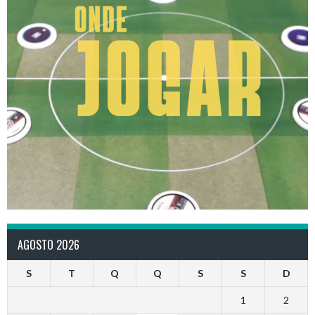
AGOSTO 2026
S
T
Q
Q
S
S
D
1
2