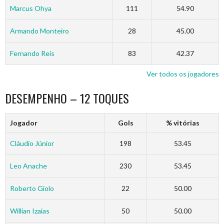
Marcus Ohya
111
54.90
Armando Monteiro
28
45.00
Fernando Reis
83
42.37
Ver todos os jogadores
DESEMPENHO – 12 TOQUES
Jogador
Gols
% vitórias
Cláudio Júnior
198
53.45
Leo Anache
230
53.45
Roberto Giolo
22
50.00
Willian Izaias
50
50.00