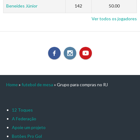
Beneides Júnior
142
50.00
Ver todos os jogadores
Home
»
futebol de mesa
»
Grupo para compras no RJ
12 Toques
A Federação
Apoie um projeto
Botões Pro Gol